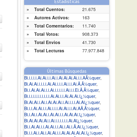
Estadísticas
»
Total Cuentos:
21.675
»
Autores Activos:
163
»
Total Comentarios:
11.740
»
Total Votos:
908.373
»
Total Envios
41.730
»
Total Lecturas
77.977.848
Últimas Búsquedas
Bi.i.i.i.i.Ai.Ai.i.i.Ai.i.Ai.Ai.Ai.Ai.i.i.AÂ½quer
,
Bi.Ai.Ai.i.i.i.i.Ai.Ai.i.i.i.Ai.i.i.Ai.Ã‚Â½quer
,
Bi.i.Ai.Ai.Ai.i.i.Ai.i.i.i.i.i.Ai.i.i.Ei.Ã‚Â½quer
,
Bi.i.i.i.i.i.i.i.i.i.i.Ai.Ai.i.i.Ai.Ai.Ai.ï¿½quer
,
Bi.Ai.Ai.i.Ai.i.Ai.Ai.Ai.i.Ai.i.i.i.Ai.Aï¿½quer
,
Bi.i.i.Ai.Ai.i.i.Ai.i.i.i.Ai.Ai.i.i.Ai.AÃ‚Â½quer
,
Bi.i.Ai.i.Ai.Ai.i.Ai.Ai.i.i.Ai.Ai.Ai.ï¿½quer
,
Bi.Ai.Ai.Ai.Ai.i.Ai.i.i.i.i.i.i.Ai.Aï¿½quer
,
Bi.i.Ai.Ai.i.i.Ai.Ai.i.i.Ai.i.Ai.i.Ã‚Ai.ï¿½quer
,
Bi.i.i.Ai.i.Ai.i.Ai.Ai.i.i.Ai.Ai.Ai.Ai.Ai.ï¿½quer
,