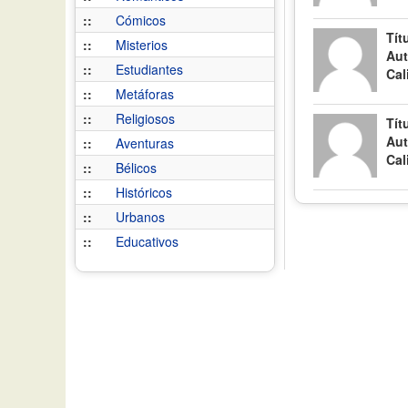
::
Cómicos
Tít
::
Misterios
Aut
::
Estudiantes
Cal
::
Metáforas
::
Religiosos
Tít
Aut
::
Aventuras
Cal
::
Bélicos
::
Históricos
::
Urbanos
::
Educativos