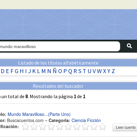
Listado de los títulos alfabéticamente
D
E
F
G
H
I
J
K
L
M
N
Ñ
O
P
Q
R
S
T
U
V
W
X
Y
Z
Resultados del buscador
 un total de
8
. Mostrando la página
1
de
1
ulo:
Mundo Maravilloso...(Parte Uno)
or:
Buscacuentos.com ~
Categoría:
Ciencia Ficción
ificación:
Leer cuento