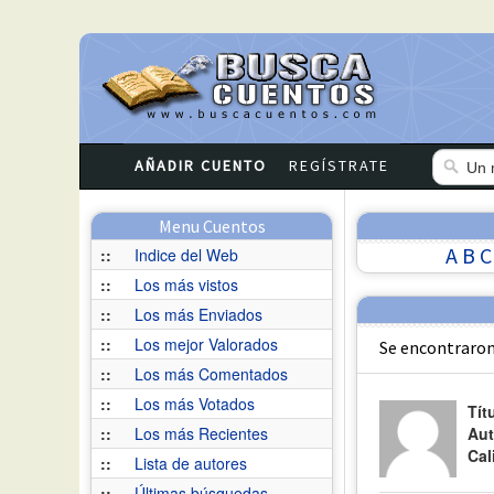
AÑADIR CUENTO
REGÍSTRATE
Menu Cuentos
A
B
C
::
Indice del Web
::
Los más vistos
::
Los más Enviados
::
Los mejor Valorados
Se encontraron
::
Los más Comentados
::
Los más Votados
Tít
::
Los más Recientes
Aut
Cal
::
Lista de autores
::
Últimas búsquedas