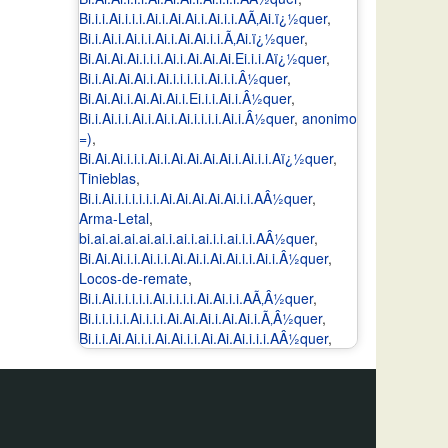
Bi.i.i.Ai.i.i.i.Ai.i.Ai.Ai.i.Ai.i.i.AÃ‚Ai.ï¿½quer
,
Bi.i.Ai.i.Ai.i.i.Ai.i.Ai.Ai.i.i.Ã‚Ai.ï¿½quer
,
Bi.Ai.Ai.Ai.i.i.i.Ai.i.Ai.Ai.Ai.Ei.i.i.Aï¿½quer
,
Bi.i.Ai.Ai.Ai.i.Ai.i.i.i.i.i.Ai.i.i.Â½quer
,
Bi.Ai.Ai.i.Ai.Ai.Ai.i.Ei.i.i.Ai.i.Â½quer
,
Bi.i.Ai.i.i.Ai.i.Ai.i.Ai.i.i.i.i.Ai.i.Â½quer
,
anonimo
=)
,
Bi.Ai.Ai.i.i.i.Ai.i.Ai.Ai.Ai.Ai.i.Ai.i.i.Aï¿½quer
,
Tinieblas
,
Bi.i.Ai.i.i.i.i.i.i.Ai.Ai.Ai.Ai.Ai.i.i.AÂ½quer
,
Arma-Letal
,
bi.ai.ai.ai.ai.ai.i.ai.i.ai.i.i.ai.i.i.AÂ½quer
,
Bi.Ai.Ai.i.i.Ai.i.i.Ai.Ai.i.Ai.Ai.i.i.Ai.i.Â½quer
,
Locos-de-remate
,
Bi.i.Ai.i.i.i.i.i.Ai.i.i.i.i.Ai.Ai.i.i.AÃ‚Â½quer
,
Bi.i.i.i.i.i.Ai.i.i.i.Ai.Ai.Ai.i.Ai.Ai.i.Ã‚Â½quer
,
Bi.i.i.Ai.Ai.i.i.Ai.Ai.i.i.Ai.Ai.Ai.i.i.i.AÂ½quer
,