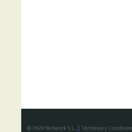
© HGM Network S.L.
||
Términos y Condicio