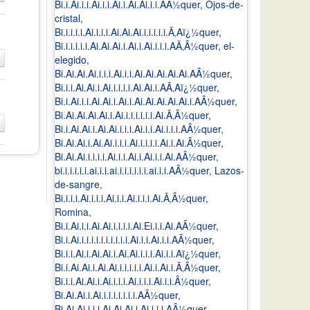
Bi.i.Ai.i.i.Ai.i.i.Ai.i.Ai.Ai.i.i.AÂ½quer
,
Ojos-de-
cristal
,
Bi.i.i.i.i.Ai.i.i.i.Ai.Ai.Ai.i.i.i.i.i.Ã‚Aï¿½quer
,
Bi.i.i.i.i.i.Ai.Ai.Ai.i.Ai.i.Ai.i.i.i.AÃ‚Â½quer
,
el-
elegido
,
Bi.Ai.Ai.Ai.i.i.i.Ai.i.i.Ai.Ai.Ai.Ai.Ai.AÂ½quer
,
Bi.i.i.Ai.Ai.i.Ai.i.i.i.i.Ai.Ai.i.AÃ‚Aï¿½quer
,
Bi.i.Ai.i.i.Ai.Ai.i.Ai.i.Ai.Ai.Ai.Ai.Ai.i.AÂ½quer
,
Bi.Ai.Ai.Ai.Ai.i.Ai.i.i.i.i.i.i.Ai.Ã‚Â½quer
,
Bi.i.Ai.Ai.i.Ai.Ai.i.i.i.Ai.i.i.Ai.i.i.i.AÂ½quer
,
Bi.Ai.Ai.i.Ai.Ai.i.i.i.Ai.i.i.i.i.Ai.i.Ai.Â½quer
,
Bi.Ai.Ai.i.i.i.i.Ai.i.i.Ai.i.Ai.i.i.Ai.AÂ½quer
,
bi.i.i.i.i.i.ai.i.i.ai.i.i.i.i.i.i.ai.i.i.AÂ½quer
,
Lazos-
de-sangre
,
Bi.i.i.i.Ai.i.i.i.Ai.i.i.Ai.i.i.i.Ai.Ã‚Â½quer
,
Romina
,
Bi.i.Ai.i.i.Ai.Ai.i.i.i.i.Ai.Ei.i.i.Ai.AÂ½quer
,
Bi.i.Ai.i.i.i.i.i.i.i.i.i.i.Ai.i.i.Ai.i.i.AÂ½quer
,
Bi.i.i.Ai.i.Ai.Ai.i.Ai.Ai.i.i.i.Ai.i.i.Aï¿½quer
,
Bi.i.Ai.Ai.i.Ai.Ai.i.i.i.i.i.Ai.i.Ai.i.Ã‚Â½quer
,
Bi.i.i.Ai.Ai.i.Ai.i.i.i.Ai.i.i.i.Ai.i.i.Â½quer
,
Bi.Ai.Ai.i.Ai.i.i.i.i.i.i.i.AÂ½quer
,
Bi.Ai.Ai.i.i.i.Ai.Ai.Ai.i.Ai.i.i.i.AÂ½quer
,