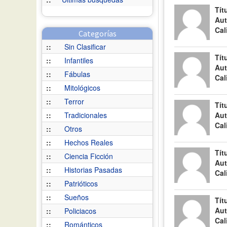
Tít
Aut
Cal
Categorías
::
Sin Clasificar
Tít
::
Infantiles
Aut
::
Fábulas
Cal
::
Mitológicos
::
Terror
Tít
::
Tradicionales
Aut
Cal
::
Otros
::
Hechos Reales
Tít
::
Ciencia Ficción
Aut
::
Historias Pasadas
Cal
::
Patrióticos
::
Sueños
Tít
Aut
::
Policiacos
Cal
::
Románticos