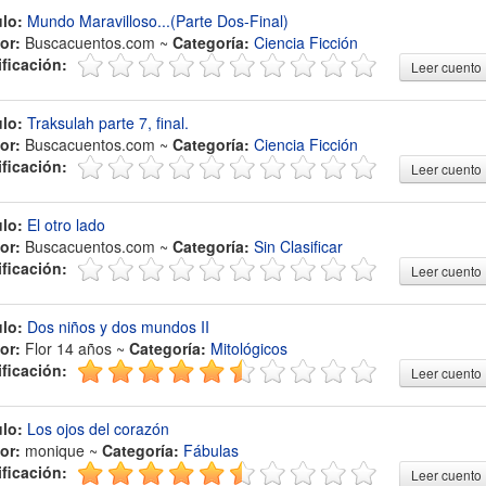
ulo:
Mundo Maravilloso...(Parte Dos-Final)
or:
Buscacuentos.com ~
Categoría:
Ciencia Ficción
ificación:
Leer cuento
ulo:
Traksulah parte 7, final.
or:
Buscacuentos.com ~
Categoría:
Ciencia Ficción
ificación:
Leer cuento
ulo:
El otro lado
or:
Buscacuentos.com ~
Categoría:
Sin Clasificar
ificación:
Leer cuento
ulo:
Dos niños y dos mundos II
or:
Flor 14 años ~
Categoría:
Mitológicos
ificación:
Leer cuento
ulo:
Los ojos del corazón
or:
monique ~
Categoría:
Fábulas
ificación:
Leer cuento