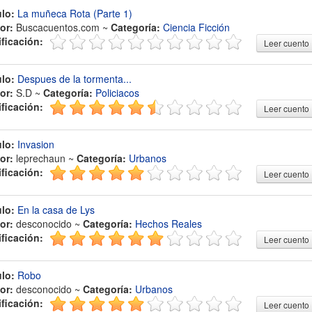
ulo:
La muñeca Rota (Parte 1)
or:
Buscacuentos.com ~
Categoría:
Ciencia Ficción
ificación:
Leer cuento
ulo:
Despues de la tormenta...
or:
S.D ~
Categoría:
Policiacos
ificación:
Leer cuento
ulo:
Invasion
or:
leprechaun ~
Categoría:
Urbanos
ificación:
Leer cuento
ulo:
En la casa de Lys
or:
desconocido ~
Categoría:
Hechos Reales
ificación:
Leer cuento
ulo:
Robo
or:
desconocido ~
Categoría:
Urbanos
ificación:
Leer cuento