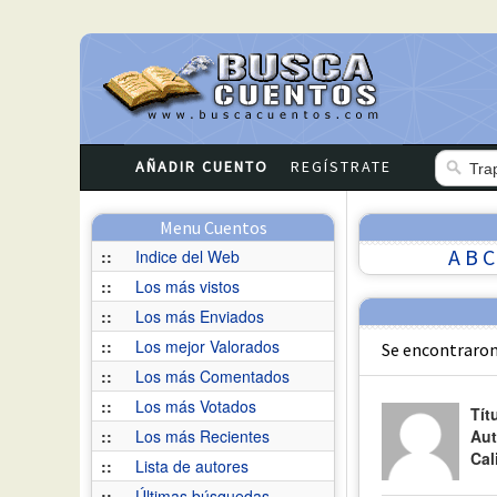
AÑADIR CUENTO
REGÍSTRATE
Menu Cuentos
A
B
C
::
Indice del Web
::
Los más vistos
::
Los más Enviados
::
Los mejor Valorados
Se encontraron
::
Los más Comentados
::
Los más Votados
Tít
::
Los más Recientes
Aut
Cal
::
Lista de autores
::
Últimas búsquedas