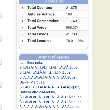
Estadísticas
»
Total Cuentos:
21.675
»
Autores Activos:
163
»
Total Comentarios:
11.740
»
Total Votos:
908.374
»
Total Envios
41.730
»
Total Lecturas
78.011.284
Últimas Búsquedas
La-ultima-nota
,
Bi.i.Ai.i.Ai.Ai.i.i.Ai.i.i.i.i.Ai.i.i.Ai.AÂ½quer
,
Bi.i.i.Ai.i.i.Ai.i.Ã‚Ai.i.i.i.i.i.i.i.ï¿½quer
,
Bi.Ai.Ai.Ai.Ai.Ai.i.Ai.Ai.Ai.Ai.i.AÂ½quer
,
Daniel-Marquez
,
Bi.i.Ai.i.i.Ai.i.i.Ai.Ai.Ai.Ai.i.Ai.i.Ai.Â½quer
,
Isabel-Palacios-Merino
,
Bi.i.Ai.Ai.Ai.i.Ai.i.i.Ai.i.Ai.i.Ai.Ai.i.i.Â½quer
,
Bi.i.Ai.Ai.Ai.i.Ai.i.i.Ai.i.Ai.i.Ai.Ai.i.i.Â½quer
,
Bi.Ai.Ai.Ai.Ai.Ai.i.Ai.Ai.Ai.Ai.i.AÃ‚Â½quer
,