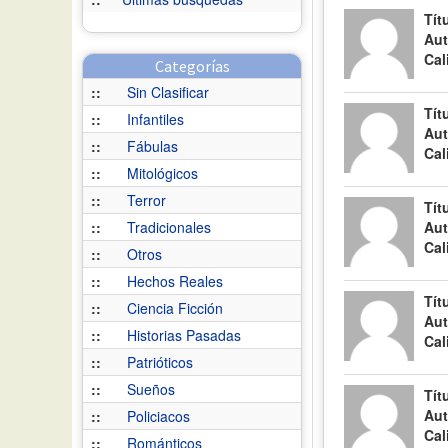
Tít
Aut
Cal
Categorías
::
Sin Clasificar
Tít
::
Infantiles
Aut
::
Fábulas
Cal
::
Mitológicos
::
Terror
Tít
::
Tradicionales
Aut
Cal
::
Otros
::
Hechos Reales
Tít
::
Ciencia Ficción
Aut
::
Historias Pasadas
Cal
::
Patrióticos
::
Sueños
Tít
Aut
::
Policiacos
Cal
::
Románticos