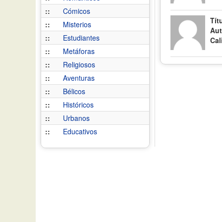
::
Cómicos
Tít
::
Misterios
Aut
::
Estudiantes
Cal
::
Metáforas
::
Religiosos
::
Aventuras
::
Bélicos
::
Históricos
::
Urbanos
::
Educativos