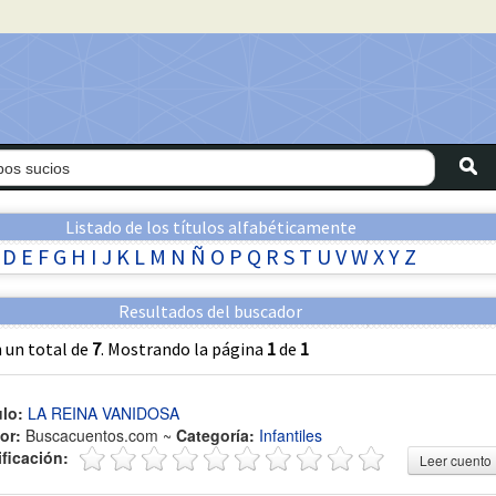
Listado de los títulos alfabéticamente
D
E
F
G
H
I
J
K
L
M
N
Ñ
O
P
Q
R
S
T
U
V
W
X
Y
Z
Resultados del buscador
 un total de
7
. Mostrando la página
1
de
1
ulo:
LA REINA VANIDOSA
or:
Buscacuentos.com ~
Categoría:
Infantiles
ificación:
Leer cuento