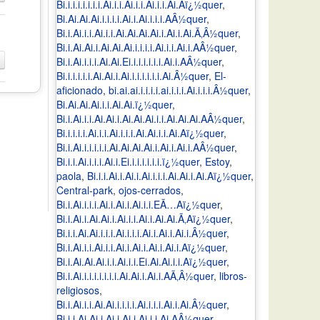
Bi.i.i.i.i.i.i.i.Ai.i.i.Ai.i.i.Ai.i.i.Ai.Aï¿½quer
,
Bi.Ai.Ai.Ai.i.i.i.i.Ai.i.Ai.i.i.i.AÂ½quer
,
Bi.i.Ai.i.i.Ai.i.i.Ai.Ai.Ai.Ai.i.Ai.i.Ai.Ã‚Â½quer
,
Bi.i.Ai.Ai.i.Ai.Ai.Ai.i.i.i.i.Ai.i.i.Ai.i.AÂ½quer
,
Bi.i.Ai.i.i.i.Ai.Ai.Ei.i.i.i.i.i.i.Ai.i.AÂ½quer
,
Bi.i.i.i.i.i.Ai.Ai.i.Ai.i.i.i.i.i.i.Ai.Â½quer
,
El-
aficionado
,
bi.ai.ai.i.i.i.i.ai.i.i.i.Ai.i.i.i.Â½quer
,
Bi.Ai.Ai.Ai.i.i.Ai.Ai.ï¿½quer
,
Bi.i.Ai.i.i.Ai.Ai.i.Ai.Ai.Ai.i.i.Ai.Ai.Ai.AÂ½quer
,
Bi.i.i.i.i.Ai.i.i.Ai.i.i.i.Ai.Ai.i.i.Ai.Aï¿½quer
,
Bi.i.Ai.i.i.i.i.i.Ai.Ai.Ai.Ai.i.Ai.i.Ai.i.AÂ½quer
,
Bi.i.i.Ai.i.i.i.Ai.i.Ei.i.i.i.i.i.i.ï¿½quer
,
Estoy
,
paola
,
Bi.i.i.Ai.i.Ai.i.Ai.i.i.i.Ai.Ai.i.Ai.Aï¿½quer
,
Central-park
,
ojos-cerrados
,
Bi.i.Ai.i.i.i.Ai.i.Ai.i.Ai.i.i.EÃ…Aï¿½quer
,
Bi.i.Ai.i.Ai.Ai.i.Ai.i.i.Ai.i.Ai.Ai.Ã‚Aï¿½quer
,
Bi.i.i.Ai.Ai.i.i.i.Ai.i.i.i.Ai.i.Ai.i.Ai.i.Â½quer
,
Bi.i.Ai.i.i.Ai.i.i.Ai.i.Ai.i.Ai.i.Ai.i.Aï¿½quer
,
Bi.i.Ai.Ai.Ai.i.i.Ai.i.i.Ei.Ai.Ai.i.i.Aï¿½quer
,
Bi.i.Ai.i.i.i.i.i.i.i.Ai.Ai.i.Ai.i.AÃ‚Â½quer
,
libros-
religiosos
,
Bi.i.Ai.i.i.Ai.Ai.i.i.i.i.Ai.i.i.i.Ai.i.Ai.Â½quer
,
Bi.i.i.Ai.Ai.i.Ai.i.Ai.i.Ai.i.i.Ai.AÂ½quer
,