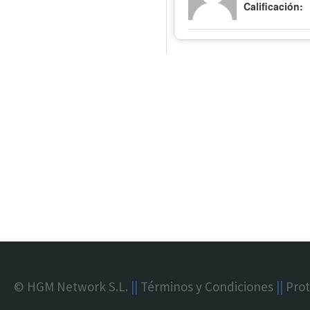
Calificación:
© HGM Network S.L.
||
Términos y Condiciones
||
Prot