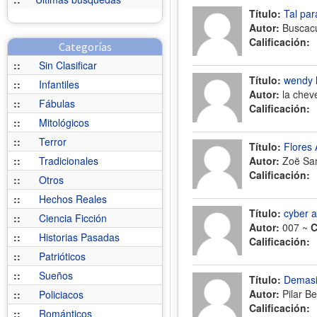
Título:
Tal par
Autor:
Buscac
Calificación:
Categorías
::
Sin Clasificar
Título:
wendy l
::
Infantiles
Autor:
la chev
::
Fábulas
Calificación:
::
Mitológicos
::
Terror
Título:
Flores 
::
Tradicionales
Autor:
Zoë San
Calificación:
::
Otros
::
Hechos Reales
Título:
cyber 
::
Ciencia Ficción
Autor:
007 ~
C
::
Historias Pasadas
Calificación:
::
Patrióticos
::
Sueños
Título:
Demasi
Autor:
Pilar Be
::
Policiacos
Calificación:
::
Románticos