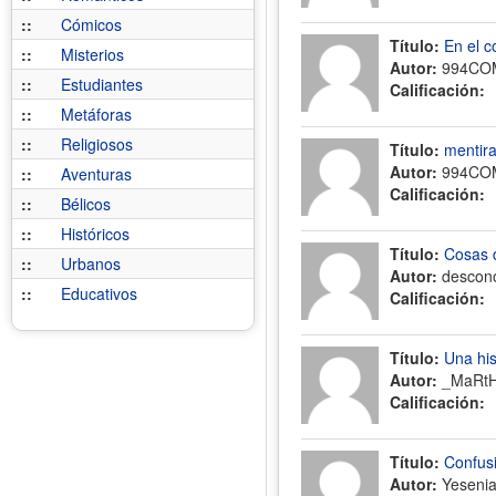
::
Cómicos
Título:
En el c
::
Misterios
Autor:
994CO
::
Estudiantes
Calificación:
::
Metáforas
::
Religiosos
Título:
mentir
Autor:
994CO
::
Aventuras
Calificación:
::
Bélicos
::
Históricos
Título:
Cosas 
::
Urbanos
Autor:
descon
::
Educativos
Calificación:
Título:
Una his
Autor:
_MaRtH
Calificación:
Título:
Confusió
Autor:
Yeseni