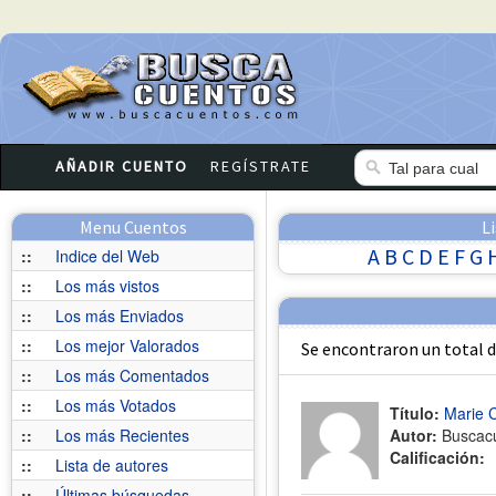
AÑADIR CUENTO
REGÍSTRATE
Menu Cuentos
L
A
B
C
D
E
F
G
::
Indice del Web
::
Los más vistos
::
Los más Enviados
::
Los mejor Valorados
Se encontraron un total 
::
Los más Comentados
::
Los más Votados
Título:
Marie C
::
Los más Recientes
Autor:
Buscac
Calificación:
::
Lista de autores
::
Últimas búsquedas