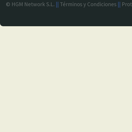
© HGM Network S.L.
||
Términos y Condiciones
||
Prot