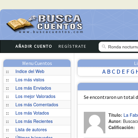
AÑADIR CUENTO
REGÍSTRATE
Menu Cuentos
L
A
B
C
D
E
F
G
::
Indice del Web
::
Los más vistos
::
Los más Enviados
::
Los mejor Valorados
Se encontraron un total 
::
Los más Comentados
::
Los más Votados
Título:
La Fab
::
Los más Recientes
Autor:
Buscac
Calificación:
::
Lista de autores
::
Últimas búsquedas