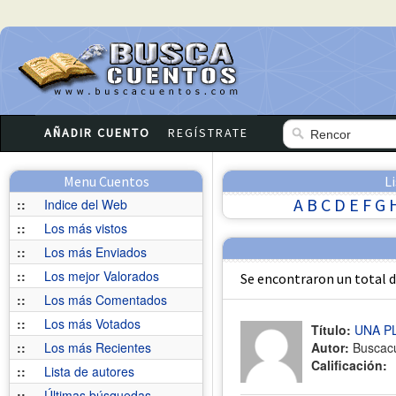
AÑADIR CUENTO
REGÍSTRATE
Menu Cuentos
L
A
B
C
D
E
F
G
::
Indice del Web
::
Los más vistos
::
Los más Enviados
::
Los mejor Valorados
Se encontraron un total 
::
Los más Comentados
::
Los más Votados
Título:
UNA P
::
Los más Recientes
Autor:
Buscac
Calificación:
::
Lista de autores
::
Últimas búsquedas