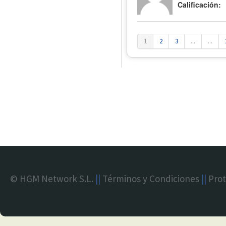
Calificación:
1
2
3
...
...
© HGM Network S.L.
||
Términos y Condiciones
||
Prot