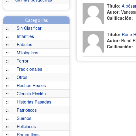
Título:
A pésar
Autor:
Vaness
Calificación:
Categorías
::
Sin Clasificar
Título:
René Ri
::
Infantiles
Autor:
René Ri
::
Fábulas
Calificación:
::
Mitológicos
::
Terror
::
Tradicionales
::
Otros
::
Hechos Reales
::
Ciencia Ficción
::
Historias Pasadas
::
Patrióticos
::
Sueños
::
Policiacos
::
Románticos