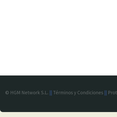
© HGM Network S.L.
||
Términos y Condiciones
||
Prot