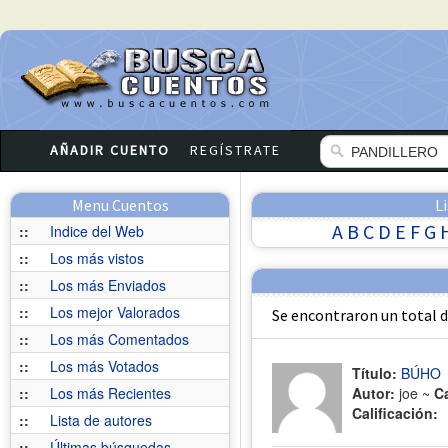
AÑADIR CUENTO
REGÍSTRATE
Menu Cuentos
L
A
B
C
D
E
F
G
::
Indice del Web
::
Los más vistos
::
Los más Enviados
::
Los mejor Valorados
Se encontraron un total 
::
Los más Comentados
::
Los más Votados
Título:
BÚHO
::
Los más Recientes
Autor:
joe ~
C
Calificación:
::
Lista de autores
::
Últimas búsquedas