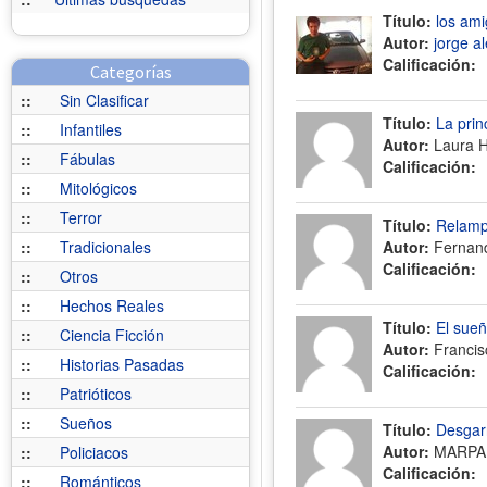
Título:
los am
Autor:
jorge a
Calificación:
Categorías
::
Sin Clasificar
Título:
La prin
::
Infantiles
Autor:
Laura 
::
Fábulas
Calificación:
::
Mitológicos
::
Terror
Título:
Relam
::
Tradicionales
Autor:
Fernand
Calificación:
::
Otros
::
Hechos Reales
Título:
El sueñ
::
Ciencia Ficción
Autor:
Francis
::
Historias Pasadas
Calificación:
::
Patrióticos
::
Sueños
Título:
Desgar
Autor:
MARPA
::
Policiacos
Calificación:
::
Románticos