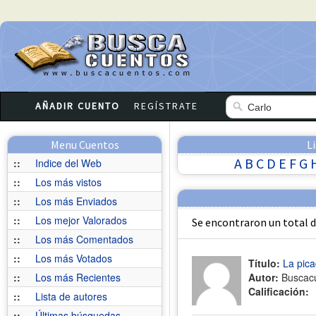
AÑADIR CUENTO
REGÍSTRATE
Menu Cuentos
L
A
B
C
D
E
F
G
::
Indice del Web
::
Los más vistos
::
Los más Enviados
::
Los mejor Valorados
Se encontraron un total 
::
Los más Comentados
::
Los más Votados
Título:
La pic
::
Los más Recientes
Autor:
Buscac
Calificación:
::
Lista de autores
::
Últimas búsquedas