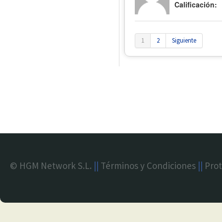
Calificación:
1
2
Siguiente
© HGM Network S.L.
||
Términos y Condiciones
||
Prot