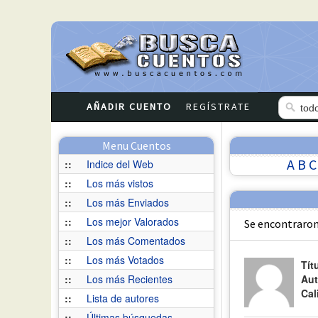
AÑADIR CUENTO
REGÍSTRATE
Menu Cuentos
A
B
C
::
Indice del Web
::
Los más vistos
::
Los más Enviados
::
Los mejor Valorados
Se encontraron
::
Los más Comentados
::
Los más Votados
Tít
::
Los más Recientes
Aut
Cal
::
Lista de autores
::
Últimas búsquedas