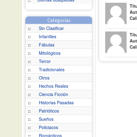
Tít
Aut
Cal
Categorías
::
Sin Clasificar
Tít
::
Infantiles
Aut
::
Fábulas
Cal
::
Mitológicos
::
Terror
::
Tradicionales
::
Otros
::
Hechos Reales
::
Ciencia Ficción
::
Historias Pasadas
::
Patrióticos
::
Sueños
::
Policiacos
::
Románticos