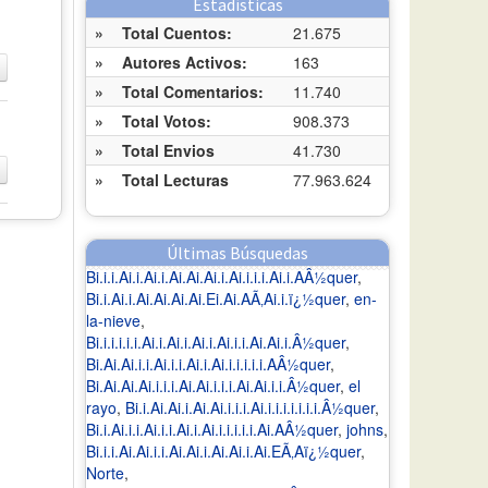
Estadísticas
»
Total Cuentos:
21.675
»
Autores Activos:
163
»
Total Comentarios:
11.740
»
Total Votos:
908.373
»
Total Envios
41.730
»
Total Lecturas
77.963.624
Últimas Búsquedas
Bi.i.i.Ai.i.Ai.i.Ai.Ai.Ai.i.Ai.i.i.i.Ai.i.AÂ½quer
,
Bi.i.Ai.i.Ai.Ai.Ai.Ai.Ei.Ai.AÃ‚Ai.i.ï¿½quer
,
en-
la-nieve
,
Bi.i.i.i.i.i.Ai.i.Ai.i.Ai.i.Ai.i.i.Ai.Ai.i.Â½quer
,
Bi.Ai.Ai.i.i.Ai.i.i.Ai.i.Ai.i.i.i.i.i.AÂ½quer
,
Bi.Ai.Ai.Ai.i.i.i.Ai.Ai.i.i.i.Ai.Ai.i.i.Â½quer
,
el
rayo
,
Bi.i.Ai.Ai.i.Ai.Ai.i.i.i.Ai.i.i.i.i.i.i.i.Â½quer
,
Bi.i.Ai.i.i.Ai.i.i.Ai.i.Ai.i.i.i.i.i.Ai.AÂ½quer
,
johns
,
Bi.i.i.Ai.Ai.i.i.Ai.Ai.i.Ai.Ai.i.Ai.EÃ‚Aï¿½quer
,
Norte
,