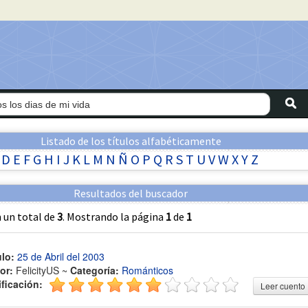
Listado de los títulos alfabéticamente
D
E
F
G
H
I
J
K
L
M
N
Ñ
O
P
Q
R
S
T
U
V
W
X
Y
Z
Resultados del buscador
 un total de
3
. Mostrando la página
1
de
1
ulo:
25 de Abril del 2003
or:
FelicityUS ~
Categoría:
Románticos
ificación:
Leer cuento