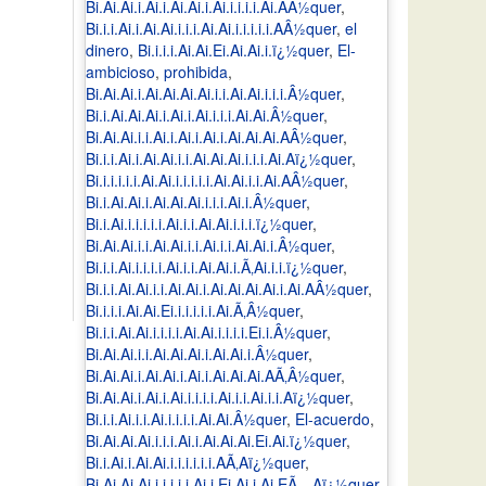
Bi.Ai.Ai.i.Ai.i.Ai.Ai.i.Ai.i.i.i.i.Ai.AÂ½quer
,
Bi.i.i.Ai.i.Ai.Ai.i.i.i.Ai.Ai.i.i.i.i.i.AÂ½quer
,
el
dinero
,
Bi.i.i.i.Ai.Ai.Ei.Ai.Ai.i.ï¿½quer
,
El-
ambicioso
,
prohibida
,
Bi.Ai.Ai.i.Ai.Ai.Ai.Ai.i.i.Ai.Ai.i.i.i.Â½quer
,
Bi.i.Ai.Ai.Ai.i.Ai.i.Ai.i.i.i.Ai.Ai.Â½quer
,
Bi.Ai.Ai.i.i.Ai.i.Ai.i.Ai.i.Ai.Ai.Ai.AÂ½quer
,
Bi.i.i.Ai.i.Ai.Ai.i.i.Ai.Ai.Ai.i.i.i.Ai.Aï¿½quer
,
Bi.i.i.i.i.i.Ai.Ai.i.i.i.i.i.Ai.Ai.i.i.Ai.AÂ½quer
,
Bi.i.Ai.Ai.i.Ai.Ai.Ai.i.i.i.Ai.i.Â½quer
,
Bi.i.Ai.i.i.i.i.i.Ai.i.i.Ai.Ai.i.i.i.ï¿½quer
,
Bi.Ai.Ai.i.i.Ai.Ai.i.i.Ai.i.i.Ai.Ai.i.Â½quer
,
Bi.i.i.Ai.i.i.i.i.Ai.i.i.Ai.Ai.i.Ã‚Ai.i.i.ï¿½quer
,
Bi.i.i.Ai.Ai.i.i.Ai.Ai.i.Ai.Ai.Ai.Ai.i.Ai.AÂ½quer
,
Bi.i.i.i.Ai.Ai.Ei.i.i.i.i.i.Ai.Ã‚Â½quer
,
Bi.i.i.Ai.Ai.i.i.i.i.Ai.Ai.i.i.i.i.Ei.i.Â½quer
,
Bi.Ai.Ai.i.i.Ai.Ai.Ai.i.Ai.Ai.i.Â½quer
,
Bi.Ai.Ai.i.Ai.Ai.i.Ai.i.Ai.Ai.Ai.AÃ‚Â½quer
,
Bi.Ai.Ai.i.Ai.i.Ai.i.i.i.i.Ai.i.i.Ai.i.i.Aï¿½quer
,
Bi.i.i.Ai.i.i.Ai.i.i.i.i.Ai.Ai.Â½quer
,
El-acuerdo
,
Bi.Ai.Ai.Ai.i.i.i.Ai.i.Ai.Ai.Ai.Ei.Ai.ï¿½quer
,
Bi.i.Ai.i.Ai.Ai.i.i.i.i.i.i.AÃ‚Aï¿½quer
,
Bi.Ai.Ai.Ai.i.i.i.i.i.Ai.i.Ei.Ai.i.Ai.EÃ…Aï¿½quer
,