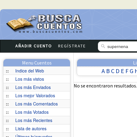
AÑADIR CUENTO
REGÍSTRATE
Menu Cuentos
L
A
B
C
D
E
F
G
::
Indice del Web
::
Los más vistos
No se encontraron resultados.
::
Los más Enviados
::
Los mejor Valorados
::
Los más Comentados
::
Los más Votados
::
Los más Recientes
::
Lista de autores
::
Últimas búsquedas