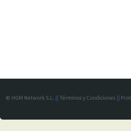
© HGM Network S.L.
||
Términos y Condiciones
||
Prot