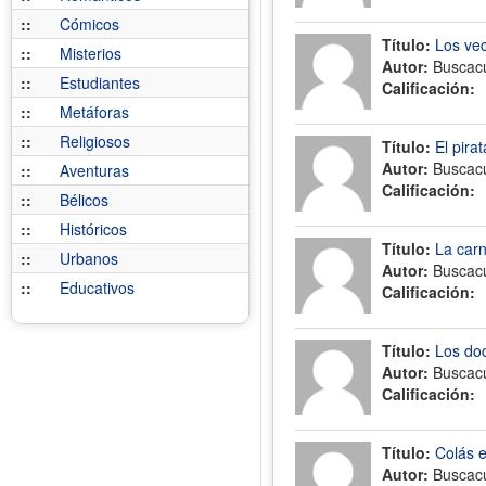
::
Cómicos
Título:
Los ve
::
Misterios
Autor:
Buscac
::
Estudiantes
Calificación:
::
Metáforas
::
Religiosos
Título:
El pira
Autor:
Buscac
::
Aventuras
Calificación:
::
Bélicos
::
Históricos
Título:
La carn
::
Urbanos
Autor:
Buscac
::
Educativos
Calificación:
Título:
Los do
Autor:
Buscac
Calificación:
Título:
Colás e
Autor:
Buscac