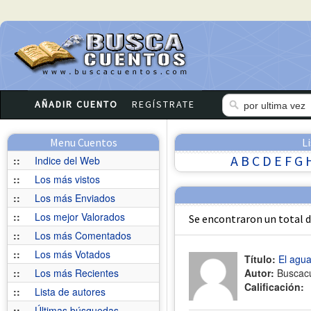
AÑADIR CUENTO
REGÍSTRATE
Menu Cuentos
L
A
B
C
D
E
F
G
::
Indice del Web
::
Los más vistos
::
Los más Enviados
::
Los mejor Valorados
Se encontraron un total 
::
Los más Comentados
::
Los más Votados
Título:
El agua
::
Los más Recientes
Autor:
Buscac
Calificación:
::
Lista de autores
::
Últimas búsquedas