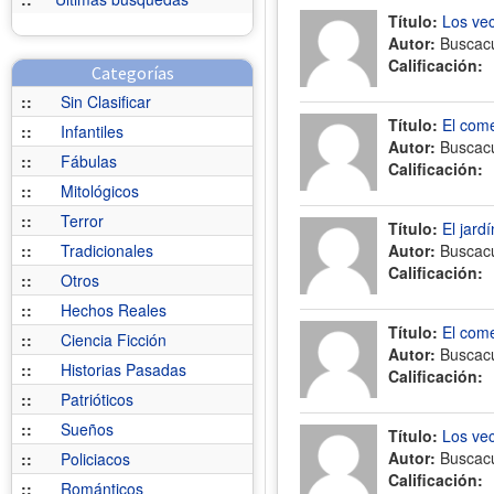
Título:
Los ve
Autor:
Buscac
Calificación:
Categorías
::
Sin Clasificar
Título:
El com
::
Infantiles
Autor:
Buscac
::
Fábulas
Calificación:
::
Mitológicos
::
Terror
Título:
El jard
::
Tradicionales
Autor:
Buscac
Calificación:
::
Otros
::
Hechos Reales
Título:
El com
::
Ciencia Ficción
Autor:
Buscac
::
Historias Pasadas
Calificación:
::
Patrióticos
::
Sueños
Título:
Los ve
Autor:
Buscac
::
Policiacos
Calificación:
::
Románticos