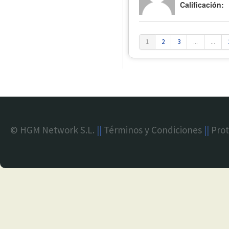
Calificación:
1
2
3
...
...
© HGM Network S.L.
||
Términos y Condiciones
||
Prot