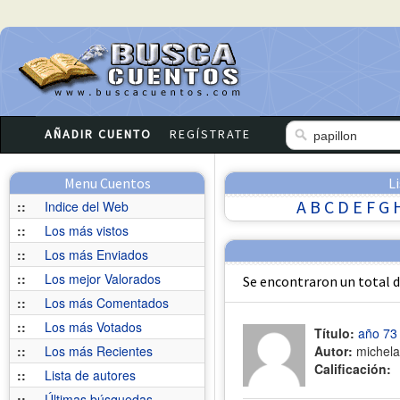
AÑADIR CUENTO
REGÍSTRATE
Menu Cuentos
L
A
B
C
D
E
F
G
::
Indice del Web
::
Los más vistos
::
Los más Enviados
::
Los mejor Valorados
Se encontraron un total 
::
Los más Comentados
::
Los más Votados
Título:
año 73
::
Los más Recientes
Autor:
michela
Calificación:
::
Lista de autores
::
Últimas búsquedas