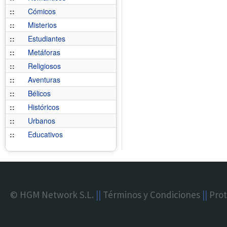
::
Cómicos
::
Misterios
::
Estudiantes
::
Metáforas
::
Religiosos
::
Aventuras
::
Bélicos
::
Históricos
::
Urbanos
::
Educativos
© HGM Network S.L.
||
Términos y Condiciones
||
Prot