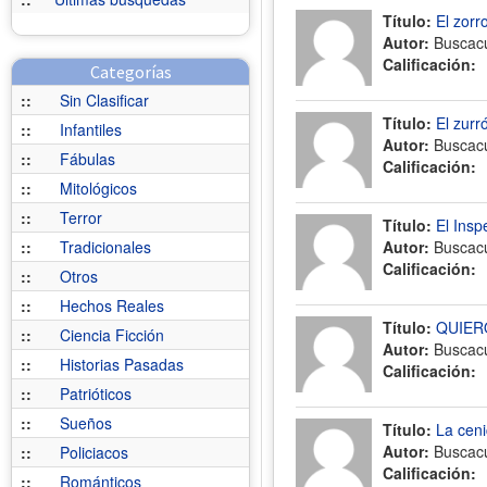
Título:
El zorr
Autor:
Buscac
Calificación:
Categorías
::
Sin Clasificar
Título:
El zurr
::
Infantiles
Autor:
Buscac
::
Fábulas
Calificación:
::
Mitológicos
::
Terror
Título:
El Insp
::
Tradicionales
Autor:
Buscac
Calificación:
::
Otros
::
Hechos Reales
Título:
QUIER
::
Ciencia Ficción
Autor:
Buscac
::
Historias Pasadas
Calificación:
::
Patrióticos
::
Sueños
Título:
La ceni
Autor:
Buscac
::
Policiacos
Calificación:
::
Románticos