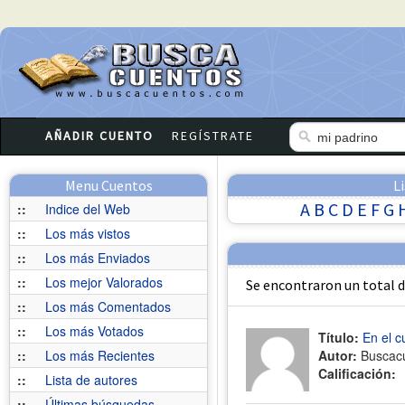
AÑADIR CUENTO
REGÍSTRATE
Menu Cuentos
L
A
B
C
D
E
F
G
::
Indice del Web
::
Los más vistos
::
Los más Enviados
::
Los mejor Valorados
Se encontraron un total 
::
Los más Comentados
::
Los más Votados
Título:
En el c
::
Los más Recientes
Autor:
Buscac
Calificación:
::
Lista de autores
::
Últimas búsquedas