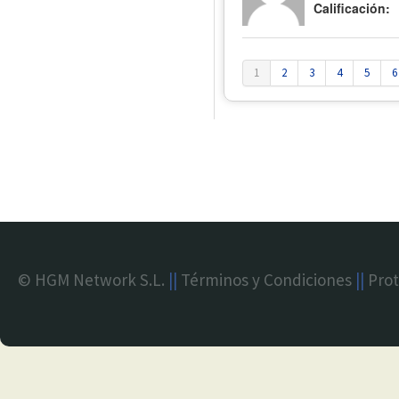
Calificación:
1
2
3
4
5
6
© HGM Network S.L.
||
Términos y Condiciones
||
Prot