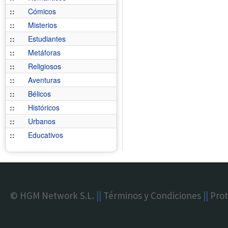
::
Cómicos
::
Misterios
::
Estudiantes
::
Metáforas
::
Religiosos
::
Aventuras
::
Bélicos
::
Históricos
::
Urbanos
::
Educativos
© HGM Network S.L.
||
Términos y Condiciones
||
Prot