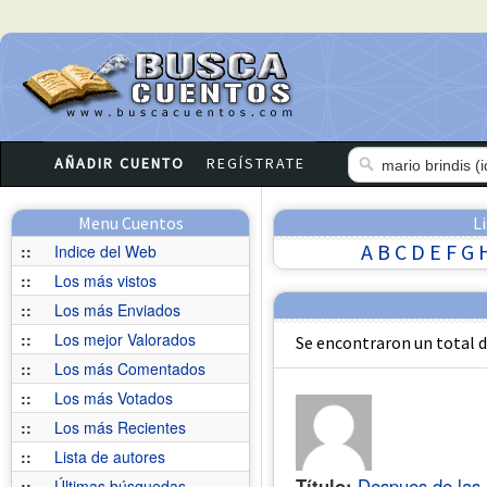
AÑADIR CUENTO
REGÍSTRATE
Menu Cuentos
L
A
B
C
D
E
F
G
::
Indice del Web
::
Los más vistos
::
Los más Enviados
::
Los mejor Valorados
Se encontraron un total 
::
Los más Comentados
::
Los más Votados
::
Los más Recientes
::
Lista de autores
Título:
Despues de las
::
Últimas búsquedas