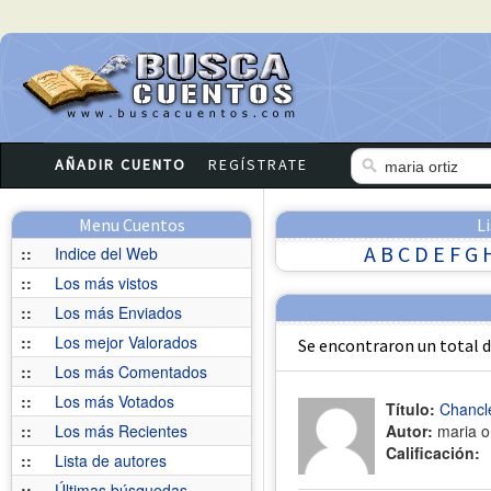
AÑADIR CUENTO
REGÍSTRATE
Menu Cuentos
L
A
B
C
D
E
F
G
::
Indice del Web
::
Los más vistos
::
Los más Enviados
::
Los mejor Valorados
Se encontraron un total 
::
Los más Comentados
::
Los más Votados
Título:
Chancle
::
Los más Recientes
Autor:
maria o
Calificación:
::
Lista de autores
::
Últimas búsquedas