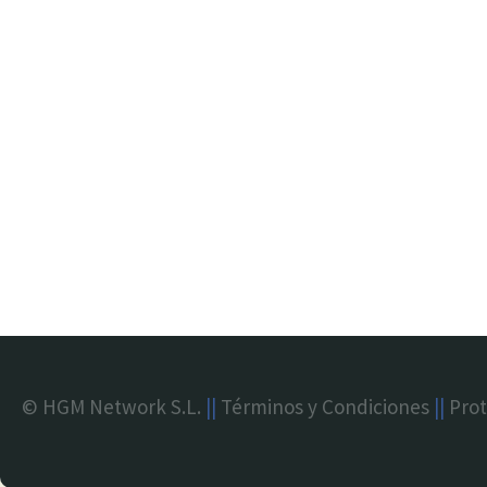
© HGM Network S.L.
||
Términos y Condiciones
||
Prot