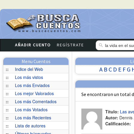
AÑADIR CUENTO
REGÍSTRATE
Menu Cuentos
L
A
B
C
D
E
F
G
::
Indice del Web
::
Los más vistos
::
Los más Enviados
::
Los mejor Valorados
Se encontraron un total 
::
Los más Comentados
::
Los más Votados
Título:
Las ave
::
Los más Recientes
Autor:
Dennis 
Calificación:
::
Lista de autores
::
Últimas búsquedas