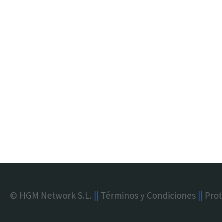
© HGM Network S.L.
||
Términos y Condiciones
||
Prot