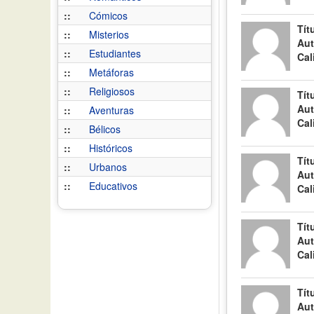
::
Cómicos
Tít
::
Misterios
Aut
::
Estudiantes
Cal
::
Metáforas
::
Religiosos
Tít
Aut
::
Aventuras
Cal
::
Bélicos
::
Históricos
Tít
::
Urbanos
Aut
::
Educativos
Cal
Tít
Aut
Cal
Tít
Aut