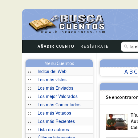
AÑADIR CUENTO
REGÍSTRATE
Menu Cuentos
A
B
C
::
Indice del Web
::
Los más vistos
::
Los más Enviados
::
Los mejor Valorados
Se encontraron
::
Los más Comentados
::
Los más Votados
Tít
::
Los más Recientes
Aut
Cal
::
Lista de autores
::
Últimas búsquedas