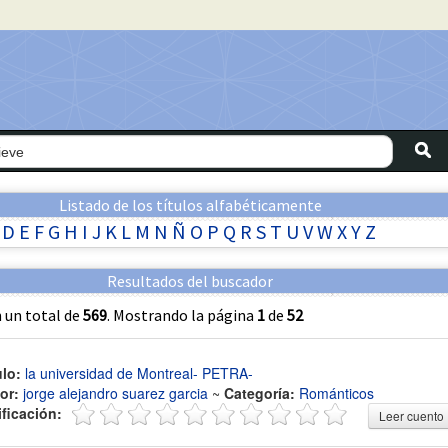
Listado de los títulos alfabéticamente
D
E
F
G
H
I
J
K
L
M
N
Ñ
O
P
Q
R
S
T
U
V
W
X
Y
Z
Resultados del buscador
 un total de
569
. Mostrando la página
1
de
52
ulo:
la universidad de Montreal- PETRA-
or:
jorge alejandro suarez garcia
~
Categoría:
Románticos
ificación:
Leer cuento