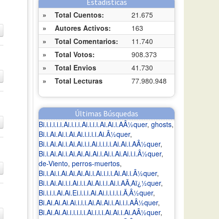
Estadísticas
»
Total Cuentos:
21.675
»
Autores Activos:
163
»
Total Comentarios:
11.740
»
Total Votos:
908.373
»
Total Envios
41.730
»
Total Lecturas
77.980.948
Últimas Búsquedas
Bi.i.i.i.i.i.Ai.i.i.i.Ai.i.i.i.Ai.Ai.i.AÂ½quer
,
ghosts
,
Bi.i.Ai.Ai.i.Ai.Ai.i.i.i.i.Ai.Â½quer
,
Bi.i.Ai.Ai.i.Ai.Ai.i.i.Ai.i.i.i.i.Ai.Ai.i.AÂ½quer
,
Bi.i.Ai.Ai.i.Ai.Ai.Ai.Ai.i.Ai.i.Ai.Ai.i.i.Â½quer
,
de-Viento
,
perros-muertos
,
Bi.i.Ai.i.Ai.Ai.Ai.Ai.i.Ai.i.i.i.Ai.Ai.i.Â½quer
,
Bi.i.Ai.Ai.i.i.Ai.i.i.Ai.Ai.i.i.Ai.i.AÃ‚Aï¿½quer
,
Bi.i.i.i.Ai.Ai.Ei.i.i.i.Ai.Ai.i.i.i.i.i.Ã‚Â½quer
,
Bi.Ai.Ai.Ai.Ai.i.i.i.Ai.Ai.Ai.i.Ai.i.i.AÂ½quer
,
Bi.Ai.Ai.Ai.i.i.i.i.i.Ai.i.i.i.Ai.Ai.i.Ai.AÂ½quer
,