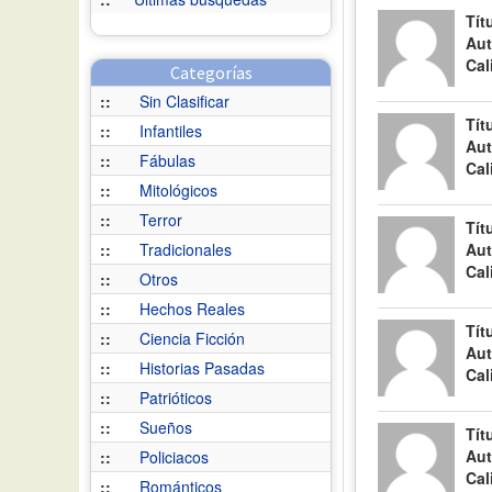
Tít
Aut
Cal
Categorías
::
Sin Clasificar
Tít
::
Infantiles
Aut
::
Fábulas
Cal
::
Mitológicos
::
Terror
Tít
::
Tradicionales
Aut
Cal
::
Otros
::
Hechos Reales
Tít
::
Ciencia Ficción
Aut
::
Historias Pasadas
Cal
::
Patrióticos
::
Sueños
Tít
Aut
::
Policiacos
Cal
::
Románticos