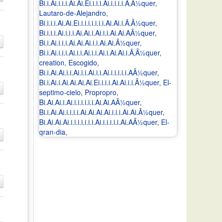
Bi.i.Ai.i.i.i.Ai.Ai.Ei.i.i.i.Ai.i.i.i.i.Ã‚Â½quer
,
Lautaro-de-Alejandro
,
Bi.i.i.i.Ai.Ai.Ei.i.i.i.i.i.i.i.Ai.Ai.i.Ã‚Â½quer
,
Bi.i.i.i.Ai.i.i.i.Ai.Ai.i.Ai.i.i.Ai.Ai.AÂ½quer
,
Bi.i.Ai.i.i.i.Ai.Ai.Ai.i.i.Ai.Ai.Â½quer
,
Bi.i.Ai.i.i.i.Ai.i.i.Ai.i.i.Ai.i.Ai.Ai.i.Ã‚Â½quer
,
creation
,
Escogido
,
Bi.i.Ai.Ai.i.i.Ai.i.i.Ai.i.i.Ai.i.i.i.i.i.AÂ½quer
,
Bi.i.Ai.i.Ai.Ai.Ai.Ai.Ei.i.i.i.Ai.Ai.i.i.Â½quer
,
El-
septimo-cielo
,
Propropro
,
Bi.Ai.Ai.i.Ai.i.i.i.i.i.i.Ai.Ai.AÂ½quer
,
Bi.i.Ai.Ai.i.i.i.i.Ai.Ai.Ai.Ai.i.i.i.Ai.Ai.Â½quer
,
Bi.Ai.Ai.Ai.i.i.i.i.i.i.i.Ai.i.i.i.i.i.Ai.AÂ½quer
,
El-
gran-dia
,