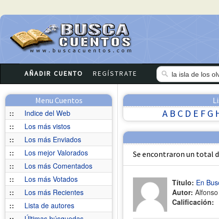
AÑADIR CUENTO
REGÍSTRATE
Menu Cuentos
L
A
B
C
D
E
F
G
::
Indice del Web
::
Los más vistos
::
Los más Enviados
::
Los mejor Valorados
Se encontraron un total 
::
Los más Comentados
::
Los más Votados
Título:
En Busc
::
Los más Recientes
Autor:
Alfonso
Calificación:
::
Lista de autores
::
Últimas búsquedas