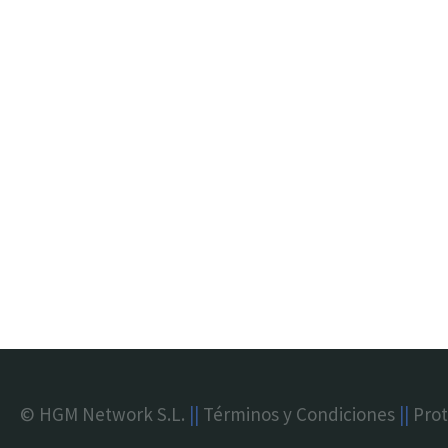
© HGM Network S.L.
||
Términos y Condiciones
||
Prot