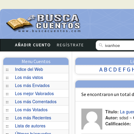
AÑADIR CUENTO
REGÍSTRATE
Menu Cuentos
L
A
B
C
D
E
F
G
::
Indice del Web
::
Los más vistos
::
Los más Enviados
::
Los mejor Valorados
Se encontraron un total 
::
Los más Comentados
::
Los más Votados
Título:
La gue
::
Los más Recientes
Autor:
sdsd ~
Calificación:
::
Lista de autores
::
Últimas búsquedas