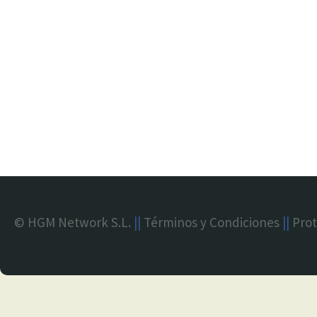
© HGM Network S.L.
||
Términos y Condiciones
||
Prot