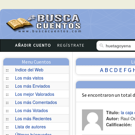
AÑADIR CUENTO
REGÍSTRATE
Menu Cuentos
L
A
B
C
D
E
F
G
::
Indice del Web
::
Los más vistos
::
Los más Enviados
::
Los mejor Valorados
Se encontraron un total 
::
Los más Comentados
::
Los más Votados
Título:
la caja
::
Los más Recientes
Autor:
Raul O
Calificación:
::
Lista de autores
::
Últimas búsquedas