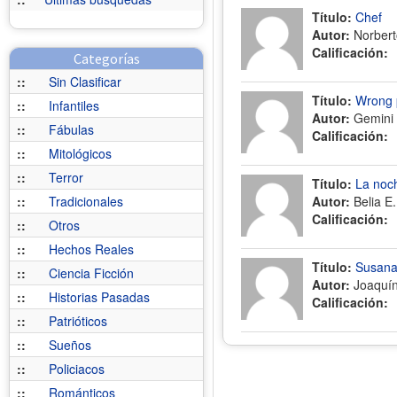
Título:
Chef
Autor:
Norberto
Calificación:
Categorías
::
Sin Clasificar
Título:
Wrong 
::
Infantiles
Autor:
Gemini
::
Fábulas
Calificación:
::
Mitológicos
::
Terror
Título:
La noch
::
Tradicionales
Autor:
Belia E
Calificación:
::
Otros
::
Hechos Reales
Título:
Susana 
::
Ciencia Ficción
Autor:
Joaquí
::
Historias Pasadas
Calificación:
::
Patrióticos
::
Sueños
::
Policiacos
::
Románticos