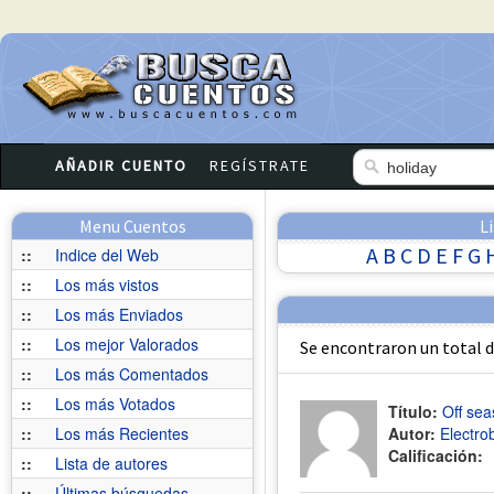
AÑADIR CUENTO
REGÍSTRATE
Menu Cuentos
L
A
B
C
D
E
F
G
::
Indice del Web
::
Los más vistos
::
Los más Enviados
::
Los mejor Valorados
Se encontraron un total 
::
Los más Comentados
::
Los más Votados
Título:
Off sea
::
Los más Recientes
Autor:
Electro
Calificación:
::
Lista de autores
::
Últimas búsquedas