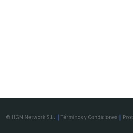
© HGM Network S.L.
||
Términos y Condiciones
||
Prot