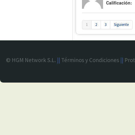
Calificación:
1
2
3
Siguiente
© HGM Network S.L.
||
Términos y Condiciones
||
Prot