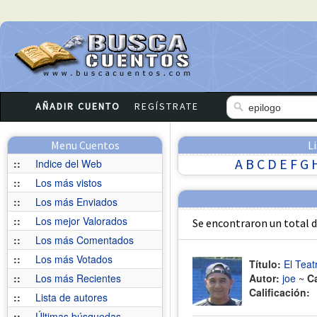
AÑADIR CUENTO
REGÍSTRATE
Menu Cuentos
L
A
B
C
D
E
F
G
::
Indice del Web
::
Los más vistos
::
Los más Enviados
::
Los mejor Valorados
Se encontraron un total 
::
Los más Comentados
::
Los más Votados
Título:
El Teat
::
Los más Recientes
Autor:
joe
~
C
Calificación:
::
Lista de autores
::
Últimas búsquedas