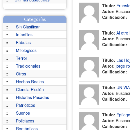
Título:
Ernest
Autor:
Buscac
Calificación:
Categorías
::
Sin Clasificar
Título:
Al otro
::
Infantiles
Autor:
Buscac
::
Fábulas
Calificación:
::
Mitológicos
::
Terror
Título:
Las Ho
::
Tradicionales
Autor:
jorge r
Calificación:
::
Otros
::
Hechos Reales
Título:
UN VI
::
Ciencia Ficción
Autor:
Buscac
::
Historias Pasadas
Calificación:
::
Patrióticos
::
Sueños
Título:
Epílog
Autor:
Buscac
::
Policiacos
Calificación:
::
Románticos