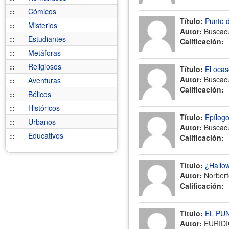
::
Cómicos
Título:
Punto d
::
Misterios
Autor:
Buscac
::
Estudiantes
Calificación:
::
Metáforas
::
Religiosos
Título:
El oca
Autor:
Buscac
::
Aventuras
Calificación:
::
Bélicos
::
Históricos
Título:
Epílog
::
Urbanos
Autor:
Buscac
::
Educativos
Calificación:
Título:
¿Hallow
Autor:
Norberto
Calificación:
Título:
EL PU
Autor:
EURIDI