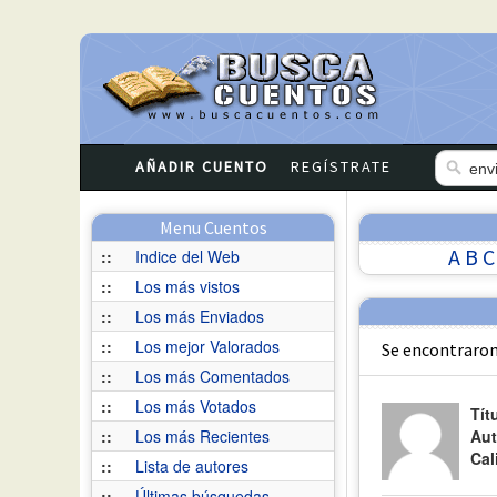
AÑADIR CUENTO
REGÍSTRATE
Menu Cuentos
A
B
C
::
Indice del Web
::
Los más vistos
::
Los más Enviados
::
Los mejor Valorados
Se encontraron
::
Los más Comentados
::
Los más Votados
Tít
::
Los más Recientes
Aut
Cal
::
Lista de autores
::
Últimas búsquedas