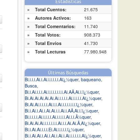
Estadísticas
»
Total Cuentos:
21.675
»
Autores Activos:
163
»
Total Comentarios:
11.740
»
Total Votos:
908.373
»
Total Envios
41.730
»
Total Lecturas
77.980.948
Últimas Búsquedas
Bi.i.i.i.Ai.i.Ai.i.i.i.i.i.Aï¿½quer
,
baqueano
,
Busca
,
Bi.i.Ai.i.i.i.Ai.i.i.i.i.i.i.i.Ai.AÃ‚Ai.i.ï¿½quer
,
Bi.Ai.Ai.Ai.Ai.Ai.Ai.i.i.i.i.Ai.i.i.i.i.Aï¿½quer
,
Bi.Ai.Ai.i.i.i.i.Ai.i.i.Ai.i.i.i.i.i.i.ï¿½quer
,
Bi.i.Ai.i.Ai.i.Ai.Ai.i.i.Ai.i.AÃ‚Ai.i.ï¿½quer
,
Bi.i.i.i.i.Ai.i.i.i.i.Ai.i.i.i.i.Ai.i.i.Â½quer
,
Bi.Ai.Ai.Ai.i.i.i.i.i.i.Ai.i.i.Ai.Ai.Ã‚Aï¿½quer
,
Bi.i.Ai.Ai.i.i.i.Ei.Ai.i.i.i.i.ï¿½quer
,
Bi.i.Ai.Ai.i.Ai.i.Ai.i.Ai.i.Ai.i.i.i.i.i.Aï¿½quer
,