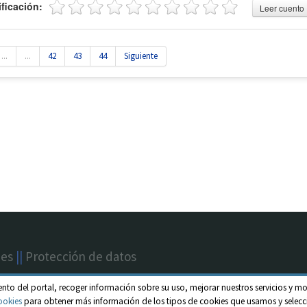
ificación:
Leer cuento
...
...
42
43
44
Siguiente
nes
||
Protección de datos
ento del portal, recoger información sobre su uso, mejorar nuestros servicios y mo
ookies
para obtener más información de los tipos de cookies que usamos y selecci