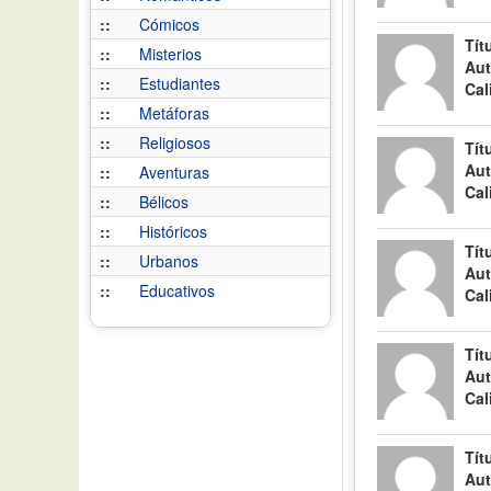
::
Cómicos
Tít
::
Misterios
Aut
::
Estudiantes
Cal
::
Metáforas
::
Religiosos
Tít
Aut
::
Aventuras
Cal
::
Bélicos
::
Históricos
Tít
::
Urbanos
Aut
::
Educativos
Cal
Tít
Aut
Cal
Tít
Aut