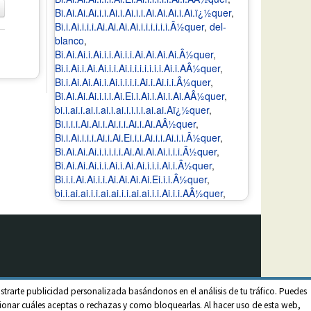
Bi.Ai.Ai.Ai.i.i.Ai.i.Ai.i.i.Ai.Ai.Ai.i.Ai.ï¿½quer
,
Bi.i.Ai.i.i.i.Ai.Ai.Ai.Ai.i.i.i.i.i.i.Â½quer
,
del-
blanco
,
Bi.Ai.Ai.i.Ai.i.i.Ai.i.i.Ai.Ai.Ai.Ai.Â½quer
,
Bi.i.Ai.i.Ai.Ai.i.i.Ai.i.i.i.i.i.i.i.Ai.i.AÂ½quer
,
Bi.i.Ai.Ai.Ai.i.Ai.i.i.i.i.Ai.i.Ai.i.i.Â½quer
,
Bi.Ai.Ai.Ai.i.i.i.Ai.Ei.i.Ai.i.Ai.i.Ai.AÂ½quer
,
bi.i.ai.i.ai.i.ai.i.ai.i.i.i.i.ai.ai.Aï¿½quer
,
Bi.i.i.i.Ai.Ai.i.Ai.i.i.Ai.i.Ai.AÂ½quer
,
Bi.i.Ai.i.i.i.Ai.i.Ai.Ei.i.i.Ai.i.i.Ai.i.i.Â½quer
,
Bi.Ai.Ai.Ai.i.i.i.i.i.Ai.Ai.Ai.Ai.i.i.i.Â½quer
,
Bi.Ai.Ai.Ai.i.i.Ai.i.Ai.Ai.i.i.i.Ai.i.Â½quer
,
Bi.i.i.Ai.Ai.i.i.Ai.Ai.Ai.Ai.Ei.i.i.Â½quer
,
bi.i.ai.ai.i.i.ai.ai.i.i.ai.ai.i.i.Ai.i.i.AÂ½quer
,
strarte publicidad personalizada basándonos en el análisis de tu tráfico. Puedes
onar cuáles aceptas o rechazas y como bloquearlas. Al hacer uso de esta web,