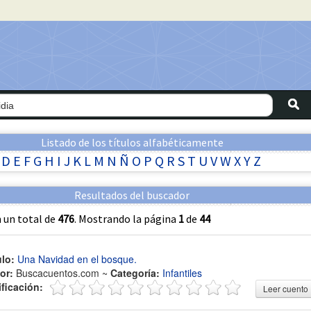
Listado de los títulos alfabéticamente
D
E
F
G
H
I
J
K
L
M
N
Ñ
O
P
Q
R
S
T
U
V
W
X
Y
Z
Resultados del buscador
 un total de
476
. Mostrando la página
1
de
44
ulo:
Una Navidad en el bosque.
or:
Buscacuentos.com ~
Categoría:
Infantiles
ificación:
Leer cuento