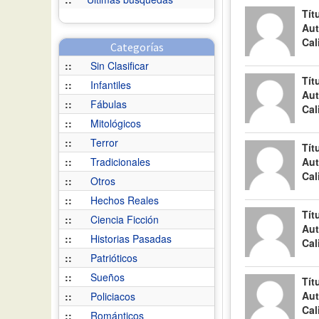
Tít
Aut
Cal
Categorías
::
Sin Clasificar
Tít
::
Infantiles
Aut
::
Fábulas
Cal
::
Mitológicos
::
Terror
Tít
::
Tradicionales
Aut
Cal
::
Otros
::
Hechos Reales
Tít
::
Ciencia Ficción
Aut
::
Historias Pasadas
Cal
::
Patrióticos
::
Sueños
Tít
Aut
::
Policiacos
Cal
::
Románticos