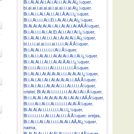
Bi.i.Ai.Ai.Ai.i.Ai.i.Ai.i.i.Ai.Ai.Aï¿½quer
,
bi.ai.ai.i.ai.ai.ai.i.ai.ai.i.i.ai.Aï¿½quer
,
Bi.i.Ai.i.i.Ai.i.Ai.i.i.Ai.i.Ã‚Ai.i.ï¿½quer
,
Bi.i.i.Ai.i.i.i.Ai.i.Ei.i.Ai.Ai.i.Ai.Aï¿½quer
,
Bi.Ai.Ai.Ai.Ai.Ai.i.Ai.i.Ai.Ai.i.Ai.AÃ‚Â½quer
,
Bi.i.Ai.i.i.i.Ai.i.Ai.Ei.Ai.i.i.Ai.i.Ai.ï¿½quer
,
Bi.i.Ai.Ai.i.Ai.i.i.i.Ai.i.Ai.Ai.Ai.i.Aï¿½quer
,
bi.i.i.i.i.ai.ai.i.i.i.ai.i.i.i.i.Ai.Ã‚Â½quer
,
Bi.i.Ai.Ai.i.i.i.i.i.i.i.Ai.i.Â½quer
,
Bi.i.Ai.i.i.Ai.Ai.i.i.Ai.Ai.Ai.i.Ai.i.Ai.ï¿½quer
,
Bi.i.Ai.Ai.i.i.Ai.i.i.Ai.Ai.Ã‚Ai.i.ï¿½quer
,
Bi.i.i.i.i.Ai.i.i.i.i.Ai.i.i.i.i.i.i.i.i.i.Â½quer
,
Bi.i.Ai.Ai.i.Ai.Ai.Ai.Ai.i.i.i.Ai.Ai.Ai.ï¿½quer
,
Bi.i.Ai.i.Ai.i.Ai.i.Ai.Ai.Ai.Ai.i.i.AÃ‚Â½quer
,
Bi.i.Ai.i.Ai.i.i.Ai.Ai.Ai.i.i.i.Ai.i.i.i.i.Â½quer
,
cristel
,
Bi.Ai.Ai.i.i.i.i.i.i.i.i.Ai.Ai.i.Ai.i.Â½quer
,
Bi.i.i.Ai.Ai.i.Ai.Ai.Ai.Ai.Ai.i.Ai.Ai.i.AÃ‚Â½quer
,
Bi.i.i.i.Ai.i.Ai.i.i.Ai.i.i.i.i.i.i.Ai.Ai.Â½quer
,
Bi.Ai.Ai.Ai.i.i.i.i.i.i.i.i.Ai.i.ï¿½quer
,
Bi.i.i.i.i.i.i.i.i.Ai.i.i.i.Ai.i.i.i.Ã‚Â½quer
,
orejas
,
Bi.i.Ai.i.i.Ai.i.Ai.i.i.i.i.Ai.Ai.i.AÃ‚Aï¿½quer
,
naima
,
Bi.Ai.Ai.Ai.i.i.i.Ai.Ei.Ai.i.i.i.i.i.Ai.i.AÂ½quer
,