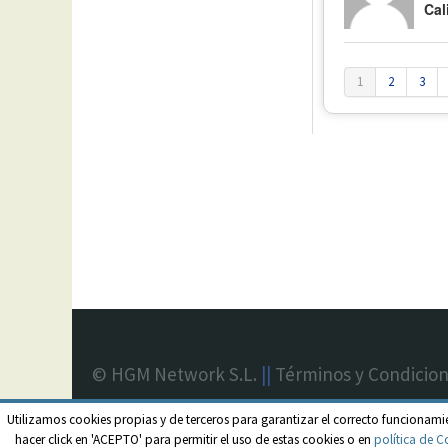
Cal
1
2
3
© HGM Network S.L.
||
Términos y Condicio
Utilizamos cookies propias y de terceros para garantizar el correcto funcionami
hacer click en 'ACEPTO' para permitir el uso de estas cookies o en
política de C