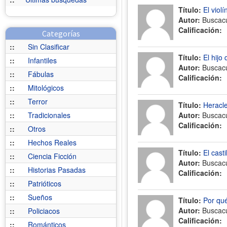
Título:
El viol
Autor:
Buscac
Calificación:
Categorías
::
Sin Clasificar
Título:
El hijo
::
Infantiles
Autor:
Buscac
::
Fábulas
Calificación:
::
Mitológicos
::
Terror
Título:
Heracle
::
Tradicionales
Autor:
Buscac
Calificación:
::
Otros
::
Hechos Reales
Título:
El cast
::
Ciencia Ficción
Autor:
Buscac
::
Historias Pasadas
Calificación:
::
Patrióticos
::
Sueños
Título:
Por qué
Autor:
Buscac
::
Policiacos
Calificación:
::
Románticos