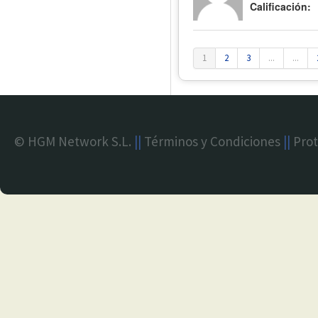
Calificación:
1
2
3
...
...
© HGM Network S.L.
||
Términos y Condiciones
||
Prot