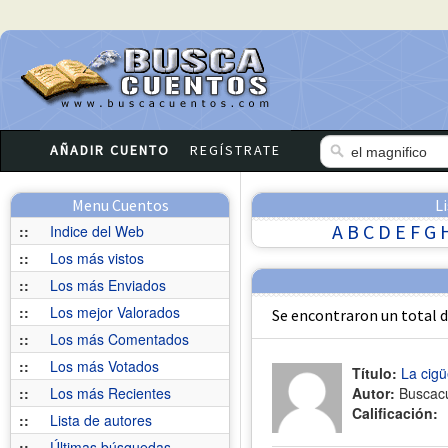
AÑADIR CUENTO
REGÍSTRATE
Menu Cuentos
L
A
B
C
D
E
F
G
::
Indice del Web
::
Los más vistos
::
Los más Enviados
::
Los mejor Valorados
Se encontraron un total 
::
Los más Comentados
::
Los más Votados
Título:
La cigü
::
Los más Recientes
Autor:
Buscac
Calificación:
::
Lista de autores
::
Últimas búsquedas