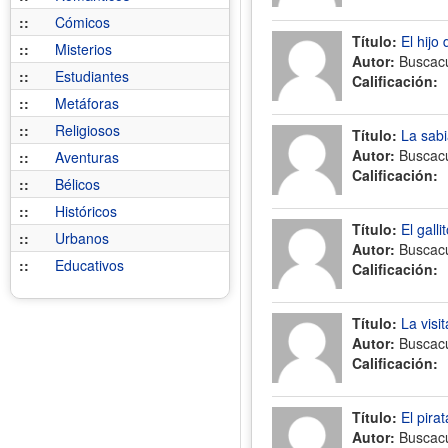
::
Cómicos
Título:
El hijo 
::
Misterios
Autor:
Buscac
::
Estudiantes
Calificación:
::
Metáforas
::
Religiosos
Título:
La sabi
Autor:
Buscac
::
Aventuras
Calificación:
::
Bélicos
::
Históricos
Título:
El galli
::
Urbanos
Autor:
Buscac
::
Educativos
Calificación:
Título:
La visi
Autor:
Buscac
Calificación:
Título:
El pira
Autor:
Buscac