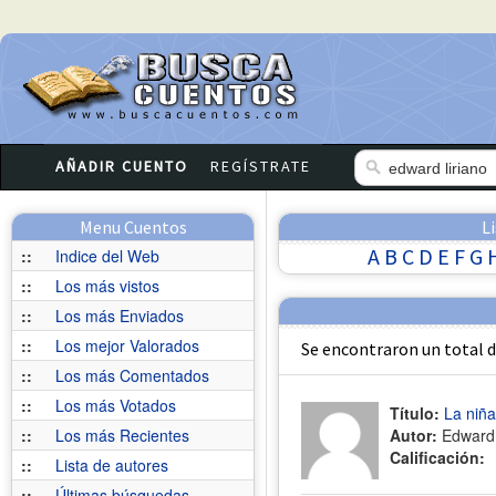
AÑADIR CUENTO
REGÍSTRATE
Menu Cuentos
L
A
B
C
D
E
F
G
::
Indice del Web
::
Los más vistos
::
Los más Enviados
::
Los mejor Valorados
Se encontraron un total 
::
Los más Comentados
::
Los más Votados
Título:
La niña
::
Los más Recientes
Autor:
Edward 
Calificación:
::
Lista de autores
::
Últimas búsquedas