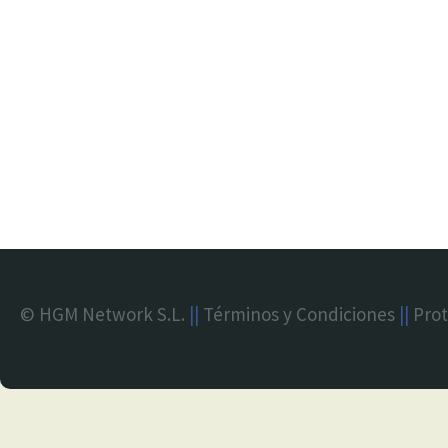
© HGM Network S.L.
||
Términos y Condiciones
||
Prot