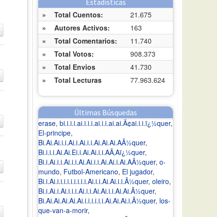
Estadísticas
»
Total Cuentos:
21.675
»
Autores Activos:
163
»
Total Comentarios:
11.740
»
Total Votos:
908.373
»
Total Envios
41.730
»
Total Lecturas
77.963.624
Últimas Búsquedas
erase
,
bi.i.i.i.ai.i.i.i.ai.i.i.ai.ai.Ã¢ai.i.i.ï¿½quer
,
El-principe
,
Bi.Ai.Ai.i.i.Ai.i.Ai.i.i.Ai.Ai.Ai.AÂ½quer
,
Bi.i.i.i.Ai.Ai.Ei.i.Ai.Ai.i.i.AÃ‚Aï¿½quer
,
Bi.i.Ai.i.i.Ai.i.i.Ai.Ai.i.i.Ai.Ai.i.Ai.AÂ½quer
,
o-
mundo
,
Futbol-Americano
,
El jugador
,
Bi.i.Ai.i.i.i.i.i.i.i.i.i.Ai.i.i.Ai.Ai.i.i.Â½quer
,
oleiro
,
Bi.i.Ai.i.Ai.i.i.i.Ai.i.i.Ai.Ai.i.i.Ai.Ai.Â½quer
,
Bi.Ai.Ai.Ai.Ai.Ai.i.i.i.i.i.i.Ai.Ai.Ai.i.Â½quer
,
los-
que-van-a-morir
,