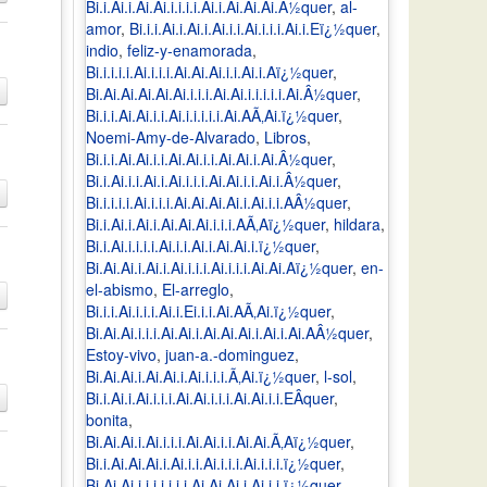
Bi.i.Ai.i.Ai.Ai.i.i.i.i.Ai.i.Ai.Ai.Ai.Â½quer
,
al-
amor
,
Bi.i.i.Ai.i.Ai.i.Ai.i.i.Ai.i.i.i.Ai.i.Eï¿½quer
,
indio
,
feliz-y-enamorada
,
Bi.i.i.i.i.Ai.i.i.i.Ai.Ai.Ai.i.i.Ai.i.Aï¿½quer
,
Bi.Ai.Ai.Ai.Ai.Ai.i.i.i.Ai.Ai.i.i.i.i.i.Ai.Â½quer
,
Bi.i.i.Ai.Ai.i.i.Ai.i.i.i.i.i.Ai.AÃ‚Ai.ï¿½quer
,
Noemi-Amy-de-Alvarado
,
Libros
,
Bi.i.i.Ai.Ai.i.i.Ai.Ai.i.i.Ai.Ai.i.Ai.Â½quer
,
Bi.i.Ai.i.i.Ai.i.Ai.i.i.i.Ai.Ai.i.i.Ai.i.Â½quer
,
Bi.i.i.i.i.Ai.i.i.i.Ai.Ai.Ai.Ai.i.Ai.i.i.AÂ½quer
,
Bi.i.Ai.i.Ai.i.Ai.Ai.Ai.i.i.i.AÃ‚Aï¿½quer
,
hildara
,
Bi.i.Ai.i.i.i.i.Ai.i.i.Ai.i.Ai.Ai.i.ï¿½quer
,
Bi.Ai.Ai.i.Ai.i.Ai.i.i.i.Ai.i.i.i.Ai.Ai.Aï¿½quer
,
en-
el-abismo
,
El-arreglo
,
Bi.i.i.Ai.i.i.i.Ai.i.Ei.i.i.Ai.AÃ‚Ai.ï¿½quer
,
Bi.Ai.Ai.i.i.i.Ai.Ai.i.Ai.Ai.Ai.i.Ai.i.Ai.AÂ½quer
,
Estoy-vivo
,
juan-a.-dominguez
,
Bi.Ai.Ai.i.Ai.Ai.i.Ai.i.i.i.Ã‚Ai.ï¿½quer
,
l-sol
,
Bi.i.Ai.i.Ai.i.i.i.Ai.Ai.i.i.i.Ai.Ai.i.i.EÂquer
,
bonita
,
Bi.Ai.Ai.i.Ai.i.i.i.Ai.Ai.i.i.Ai.Ai.Ã‚Aï¿½quer
,
Bi.i.Ai.Ai.Ai.i.Ai.i.i.Ai.i.i.i.Ai.i.i.i.ï¿½quer
,
Bi.Ai.Ai.i.i.i.i.i.i.i.Ai.Ai.Ai.i.Ai.i.i.ï¿½quer
,