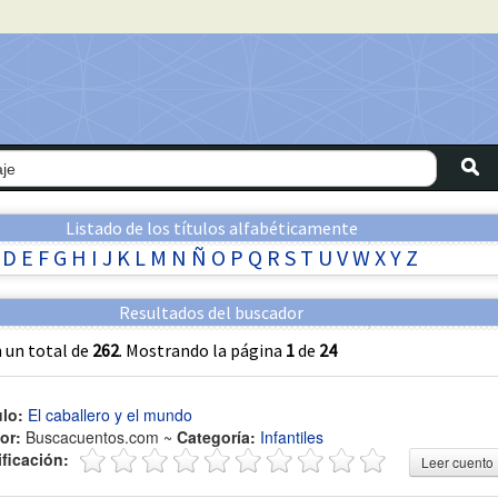
Listado de los títulos alfabéticamente
D
E
F
G
H
I
J
K
L
M
N
Ñ
O
P
Q
R
S
T
U
V
W
X
Y
Z
Resultados del buscador
 un total de
262
. Mostrando la página
1
de
24
ulo:
El caballero y el mundo
or:
Buscacuentos.com ~
Categoría:
Infantiles
ificación:
Leer cuento