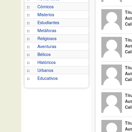
::
Cómicos
Tít
::
Misterios
Aut
::
Estudiantes
Cal
::
Metáforas
::
Religiosos
Tít
Aut
::
Aventuras
Cal
::
Bélicos
::
Históricos
Tít
::
Urbanos
Aut
::
Educativos
Cal
Tít
Aut
Cal
Tít
Aut