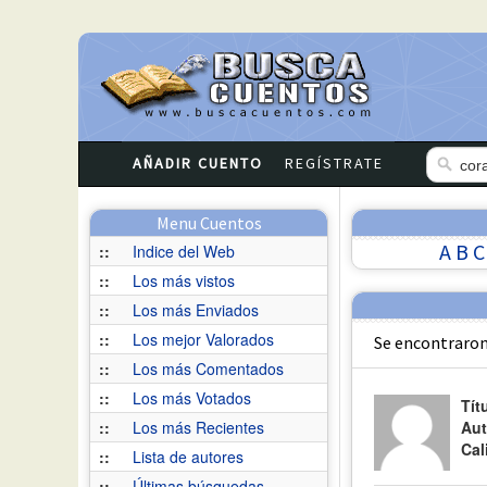
AÑADIR CUENTO
REGÍSTRATE
Menu Cuentos
A
B
C
::
Indice del Web
::
Los más vistos
::
Los más Enviados
::
Los mejor Valorados
Se encontraron
::
Los más Comentados
::
Los más Votados
Tít
::
Los más Recientes
Aut
Cal
::
Lista de autores
::
Últimas búsquedas