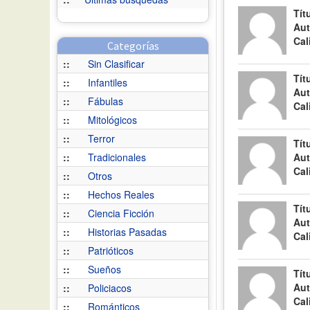
Tít
Aut
Cal
Categorías
::
Sin Clasificar
Tít
::
Infantiles
Aut
::
Fábulas
Cal
::
Mitológicos
::
Terror
Tít
::
Tradicionales
Aut
Cal
::
Otros
::
Hechos Reales
Tít
::
Ciencia Ficción
Aut
::
Historias Pasadas
Cal
::
Patrióticos
::
Sueños
Tít
Aut
::
Policiacos
Cal
::
Románticos