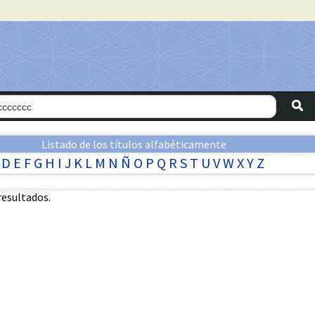
Listado de los títulos alfabéticamente
D
E
F
G
H
I
J
K
L
M
N
Ñ
O
P
Q
R
S
T
U
V
W
X
Y
Z
resultados.