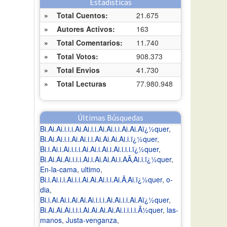
Estadísticas
»
Total Cuentos:
21.675
»
Autores Activos:
163
»
Total Comentarios:
11.740
»
Total Votos:
908.373
»
Total Envios
41.730
»
Total Lecturas
77.980.948
Últimas Búsquedas
Bi.Ai.Ai.i.i.i.Ai.Ai.i.i.Ai.Ai.i.i.Ai.Ai.Aï¿½quer
,
Bi.Ai.Ai.i.i.Ai.Ai.i.i.Ai.Ai.Ai.Ai.i.ï¿½quer
,
Bi.i.Ai.i.Ai.i.i.i.Ai.Ai.i.Ai.i.Ai.i.i.i.ï¿½quer
,
Bi.Ai.Ai.Ai.i.i.i.Ai.i.Ai.Ai.Ai.i.AÃ‚Ai.i.ï¿½quer
,
En-la-cama
,
ultimo
,
Bi.i.Ai.i.i.Ai.i.i.Ai.Ai.Ai.i.i.Ai.Ã‚Ai.ï¿½quer
,
o-
dia
,
Bi.i.Ai.Ai.i.Ai.Ai.Ai.i.i.i.Ai.Ai.i.i.Ai.Aï¿½quer
,
Bi.Ai.Ai.Ai.i.i.i.Ai.Ai.Ai.Ai.Ai.i.i.i.i.Â½quer
,
las-
manos
,
Justa-venganza
,