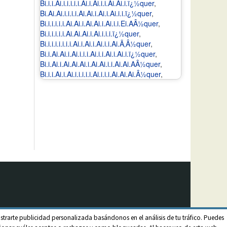
Bi.i.i.Ai.i.i.i.i.i.Ai.i.Ai.i.i.Ai.Ai.i.ï¿½quer
,
Bi.Ai.Ai.i.i.i.i.Ai.Ai.i.Ai.i.Ai.i.i.ï¿½quer
,
Bi.i.i.i.i.i.Ai.Ai.i.Ai.Ai.i.Ai.i.i.Ei.AÂ½quer
,
Bi.i.i.i.i.i.Ai.Ai.Ai.i.Ai.i.i.i.ï¿½quer
,
Bi.i.i.i.i.i.i.i.Ai.i.Ai.i.Ai.i.i.Ai.Ã‚Â½quer
,
Bi.i.Ai.Ai.i.Ai.i.i.i.Ai.i.i.Ai.i.Ai.i.ï¿½quer
,
Bi.i.Ai.i.Ai.Ai.Ai.i.Ai.Ai.i.i.Ai.Ai.AÂ½quer
,
Bi.i.i.Ai.i.Ai.i.i.i.i.i.Ai.i.i.i.Ai.Ai.Ai.Â½quer
,
strarte publicidad personalizada basándonos en el análisis de tu tráfico. Puedes