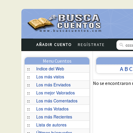
AÑADIR CUENTO
REGÍSTRATE
Menu Cuentos
A
B
C
::
Indice del Web
::
Los más vistos
No se encontraron 
::
Los más Enviados
::
Los mejor Valorados
::
Los más Comentados
::
Los más Votados
::
Los más Recientes
::
Lista de autores
::
Últimas búsquedas