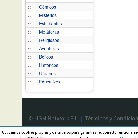
::
Cómicos
::
Misterios
::
Estudiantes
::
Metáforas
::
Religiosos
::
Aventuras
::
Bélicos
::
Históricos
::
Urbanos
::
Educativos
© HGM Network S.L.
||
Términos y Condicio
Utilizamos cookies propias y de terceros para garantizar el correcto funcionami