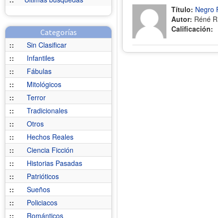
Título:
Negro 
Autor:
Réné Ri
Calificación:
Categorías
::
Sin Clasificar
::
Infantiles
::
Fábulas
::
Mitológicos
::
Terror
::
Tradicionales
::
Otros
::
Hechos Reales
::
Ciencia Ficción
::
Historias Pasadas
::
Patrióticos
::
Sueños
::
Policiacos
::
Románticos