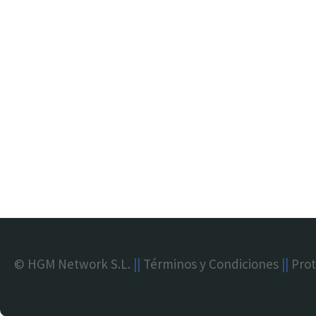
© HGM Network S.L.
||
Términos y Condiciones
||
Prot