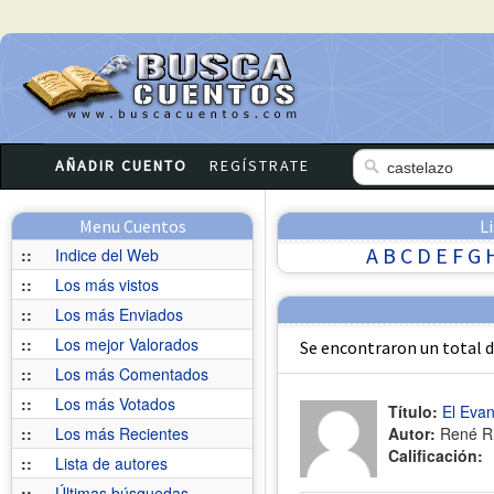
AÑADIR CUENTO
REGÍSTRATE
Menu Cuentos
L
A
B
C
D
E
F
G
::
Indice del Web
::
Los más vistos
::
Los más Enviados
::
Los mejor Valorados
Se encontraron un total 
::
Los más Comentados
::
Los más Votados
Título:
El Eva
::
Los más Recientes
Autor:
René R
Calificación:
::
Lista de autores
::
Últimas búsquedas