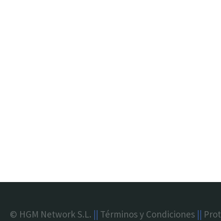
© HGM Network S.L.
||
Términos y Condiciones
||
Prot