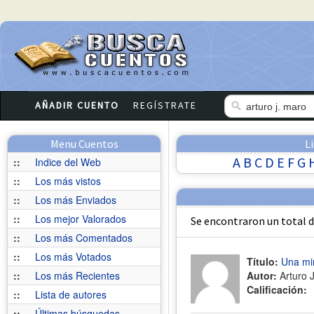
AÑADIR CUENTO
REGÍSTRATE
Menu Cuentos
L
A
B
C
D
E
F
G
::
Indice del Web
::
Los más vistos
::
Los más Enviados
::
Los mejor Valorados
Se encontraron un total 
::
Los más Comentados
::
Los más Votados
Título:
Una mi
::
Los más Recientes
Autor:
Arturo 
Calificación:
::
Lista de autores
::
Últimas búsquedas