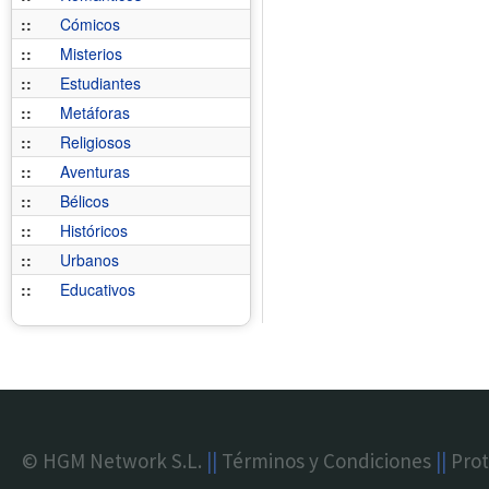
::
Cómicos
::
Misterios
::
Estudiantes
::
Metáforas
::
Religiosos
::
Aventuras
::
Bélicos
::
Históricos
::
Urbanos
::
Educativos
© HGM Network S.L.
||
Términos y Condiciones
||
Prot