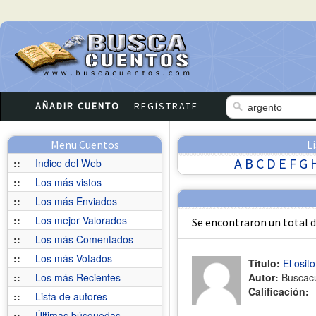
AÑADIR CUENTO
REGÍSTRATE
Menu Cuentos
L
A
B
C
D
E
F
G
::
Indice del Web
::
Los más vistos
::
Los más Enviados
::
Los mejor Valorados
Se encontraron un total 
::
Los más Comentados
::
Los más Votados
Título:
El osito
::
Los más Recientes
Autor:
Buscac
Calificación:
::
Lista de autores
::
Últimas búsquedas