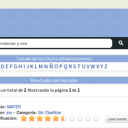
Listado de los títulos alfabéticamente
D
E
F
G
H
I
J
K
L
M
N
Ñ
O
P
Q
R
S
T
U
V
W
X
Y
Z
Resultados del buscador
 un total de
2
. Mostrando la página
1
de
1
ulo:
MATER
or:
joe
~
Categoría:
Sin Clasificar
ificación:
Leer cuento