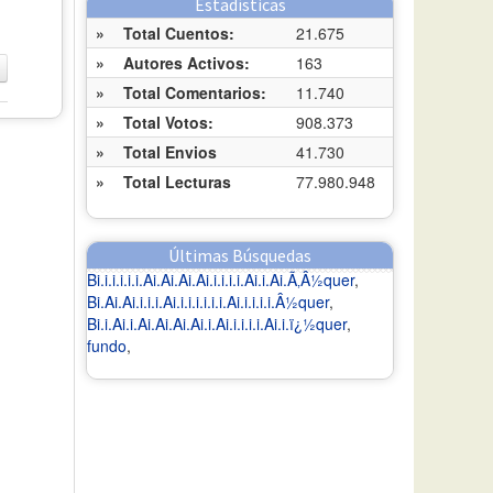
Estadísticas
»
Total Cuentos:
21.675
»
Autores Activos:
163
»
Total Comentarios:
11.740
»
Total Votos:
908.373
»
Total Envios
41.730
»
Total Lecturas
77.980.948
Últimas Búsquedas
Bi.i.i.i.i.i.Ai.Ai.Ai.Ai.i.i.i.i.Ai.i.Ai.Ã‚Â½quer
,
Bi.Ai.Ai.i.i.i.Ai.i.i.i.i.i.i.Ai.i.i.i.i.Â½quer
,
Bi.i.Ai.i.Ai.Ai.Ai.Ai.i.Ai.i.i.i.i.Ai.i.ï¿½quer
,
fundo
,