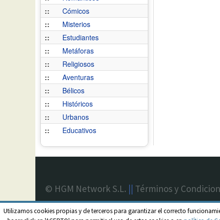
::
Cómicos
::
Misterios
::
Estudiantes
::
Metáforas
::
Religiosos
::
Aventuras
::
Bélicos
::
Históricos
::
Urbanos
::
Educativos
© HGM Network S.L.
||
Términos y Condicio
Utilizamos cookies propias y de terceros para garantizar el correcto funcionami