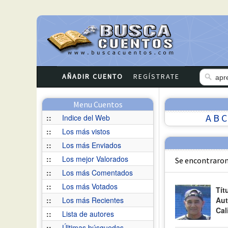
AÑADIR CUENTO
REGÍSTRATE
Menu Cuentos
A
B
C
::
Indice del Web
::
Los más vistos
::
Los más Enviados
::
Los mejor Valorados
Se encontraron
::
Los más Comentados
::
Los más Votados
Tít
::
Los más Recientes
Aut
Cal
::
Lista de autores
::
Últimas búsquedas