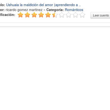
ulo:
Ushuaia la maldición del amor (aprendiendo a ..
or:
ricardo gomez martinez ~
Categoría:
Románticos
ificación:
Leer cuento