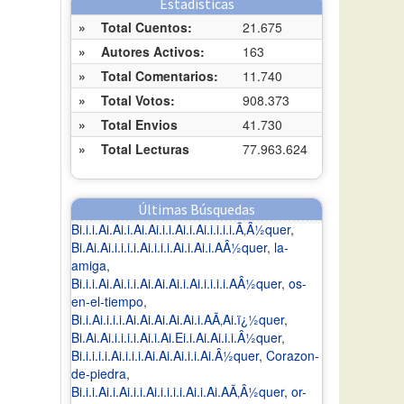
Estadísticas
»
Total Cuentos:
21.675
»
Autores Activos:
163
»
Total Comentarios:
11.740
»
Total Votos:
908.373
»
Total Envios
41.730
»
Total Lecturas
77.963.624
Últimas Búsquedas
Bi.i.i.Ai.Ai.i.Ai.Ai.i.i.Ai.i.Ai.i.i.i.i.Ã‚Â½quer
,
Bi.Ai.Ai.i.i.i.i.Ai.i.i.i.Ai.i.Ai.i.AÂ½quer
,
la-
amiga
,
Bi.i.i.Ai.Ai.i.i.Ai.Ai.Ai.i.Ai.i.i.i.i.AÂ½quer
,
os-
en-el-tiempo
,
Bi.i.Ai.i.i.i.Ai.Ai.Ai.Ai.Ai.i.AÃ‚Ai.ï¿½quer
,
Bi.Ai.Ai.i.i.i.i.Ai.i.Ai.Ei.i.Ai.Ai.i.i.Â½quer
,
Bi.i.i.i.i.Ai.i.i.i.Ai.Ai.Ai.i.i.Ai.Â½quer
,
Corazon-
de-piedra
,
Bi.i.i.Ai.i.Ai.i.i.Ai.i.i.i.i.Ai.i.Ai.AÃ‚Â½quer
,
or-