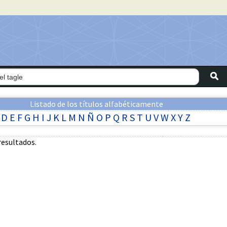
Listado de los títulos alfabéticamente
D
E
F
G
H
I
J
K
L
M
N
Ñ
O
P
Q
R
S
T
U
V
W
X
Y
Z
resultados.