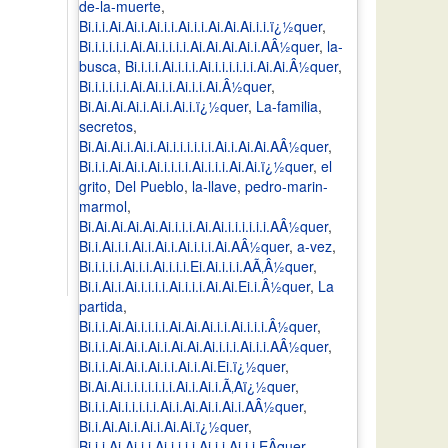
de-la-muerte
,
Bi.i.i.Ai.Ai.i.Ai.i.i.Ai.i.i.Ai.Ai.Ai.i.i.ï¿½quer
,
Bi.i.i.i.i.i.Ai.Ai.i.i.i.i.Ai.Ai.Ai.Ai.i.AÂ½quer
,
la-
busca
,
Bi.i.i.i.Ai.i.i.i.Ai.i.i.i.i.i.i.Ai.Ai.Â½quer
,
Bi.i.i.i.i.i.Ai.Ai.i.i.Ai.i.i.Ai.Â½quer
,
Bi.Ai.Ai.Ai.i.Ai.i.Ai.i.ï¿½quer
,
La-familia
,
secretos
,
Bi.Ai.Ai.i.Ai.i.Ai.i.i.i.i.i.i.Ai.i.Ai.Ai.AÂ½quer
,
Bi.i.i.Ai.Ai.i.Ai.i.i.i.i.Ai.i.i.i.Ai.Ai.ï¿½quer
,
el
grito
,
Del Pueblo
,
la-llave
,
pedro-marin-
marmol
,
Bi.Ai.Ai.Ai.Ai.Ai.i.i.i.Ai.Ai.i.i.i.i.i.i.AÂ½quer
,
Bi.i.Ai.i.i.Ai.i.Ai.i.Ai.i.i.i.Ai.AÂ½quer
,
a-vez
,
Bi.i.i.i.i.Ai.i.i.Ai.i.i.i.Ei.Ai.i.i.i.AÃ‚Â½quer
,
Bi.i.Ai.i.Ai.i.i.i.i.Ai.i.i.i.Ai.Ai.Ei.i.Â½quer
,
La
partida
,
Bi.i.i.Ai.Ai.i.i.i.i.Ai.Ai.Ai.i.i.Ai.i.i.i.Â½quer
,
Bi.i.i.Ai.Ai.i.Ai.i.Ai.Ai.Ai.i.i.i.Ai.i.i.AÂ½quer
,
Bi.i.i.Ai.Ai.i.Ai.i.i.Ai.i.Ai.Ei.ï¿½quer
,
Bi.Ai.Ai.i.i.i.i.i.i.i.Ai.i.Ai.i.Ã‚Aï¿½quer
,
Bi.i.i.Ai.i.i.i.i.i.Ai.i.Ai.Ai.i.Ai.i.AÂ½quer
,
Bi.i.Ai.Ai.i.Ai.i.Ai.Ai.ï¿½quer
,
Bi.i.i.Ai.Ai.i.i.Ai.i.i.i.i.Ai.i.i.Ai.i.i.EÂquer
,