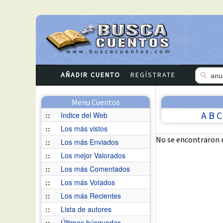
AÑADIR CUENTO
REGÍSTRATE
Menu Cuentos
A
B
C
::
Indice del Web
::
Los más vistos
No se encontraron 
::
Los más Enviados
::
Los mejor Valorados
::
Los más Comentados
::
Los más Votados
::
Los más Recientes
::
Lista de autores
::
Últimas búsquedas