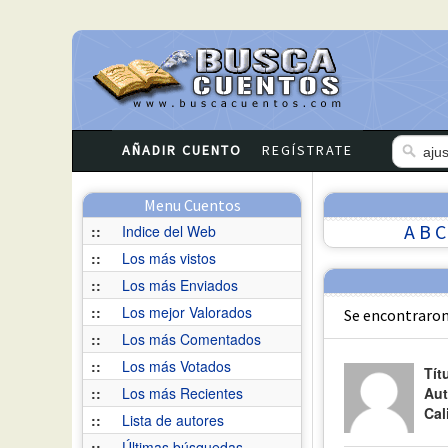
AÑADIR CUENTO
REGÍSTRATE
Menu Cuentos
A
B
C
::
Indice del Web
::
Los más vistos
::
Los más Enviados
::
Los mejor Valorados
Se encontraron
::
Los más Comentados
::
Los más Votados
Tít
::
Los más Recientes
Aut
Cal
::
Lista de autores
::
Últimas búsquedas