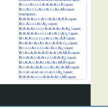
Bi.i.i.i.i.Ai.i.i.i.i.i.Ai.Ai.Ai.Ai.i.i.Â½quer
,
Bi.i.i.Ai.i.i.i.i.i.Ai.i.i.Ai.i.i.i.Ai.i.AÂ½quer
,
Inscripcion
,
Bi.Ai.Ai.Ai.i.i.i.i.Ai.i.i.Ai.Ai.i.Ai.Ã‚Â½quer
,
Bi.i.i.Ai.i.i.i.i.Ai.i.Aï¿½quer
,
Bi.Ai.Ai.Ai.i.i.i.i.i.i.Ai.Ai.Ai.Ai.i.Ai.Aï¿½quer
,
Bi.Ai.Ai.Ai.Ai.i.i.i.i.i.i.Ai.i.Ai.i.i.Ai.ï¿½quer
,
Bi.i.Ai.Ai.i.i.i.i.i.i.i.i.Ai.i.i.i.Ai.i.Ã‚Â½quer
,
Bi.i.Ai.Ai.i.Ai.i.Ai.i.Ai.i.i.Ai.Ã‚Ai.i.ï¿½quer
,
Bi.i.i.i.i.i.Ai.i.i.i.i.i.i.Ai.i.Ai.i.i.Aï¿½quer
,
Bi.i.Ai.i.Ai.Ai.Ai.Ai.Ei.Ai.Ai.i.Ai.AÃ‚Â½quer
,
Bi.i.i.Ai.Ai.i.i.Ai.Ai.i.i.i.i.i.Ai.Ai.Aï¿½quer
,
Bi.i.Ai.Ai.i.i.Ai.Ai.i.i.Ai.i.Ai.i.AÃ‚Â½quer
,
Bi.i.i.Ai.Ai.i.Ai.Ai.i.i.i.i.Ai.i.Ai.i.Ai.AÂ½quer
,
bi.i.i.ai.i.ai.ai.i.ai.i.i.i.ai.i.i.i.Aï¿½quer
,
Bi.Ai.Ai.Ai.i.i.i.i.i.Ai.Ai.Ai.Ai.i.i.AÂ½quer
,