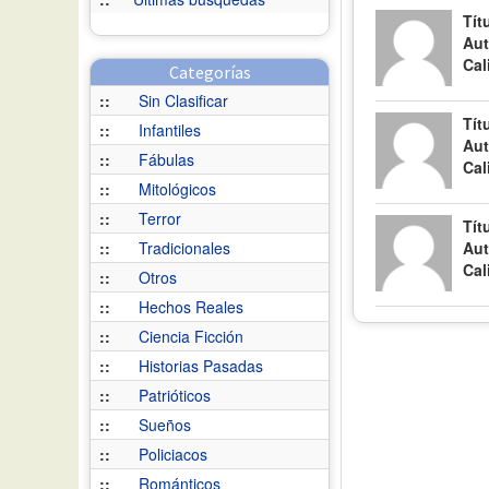
Tít
Aut
Cal
Categorías
::
Sin Clasificar
Tít
::
Infantiles
Aut
::
Fábulas
Cal
::
Mitológicos
::
Terror
Tít
::
Tradicionales
Aut
Cal
::
Otros
::
Hechos Reales
::
Ciencia Ficción
::
Historias Pasadas
::
Patrióticos
::
Sueños
::
Policiacos
::
Románticos