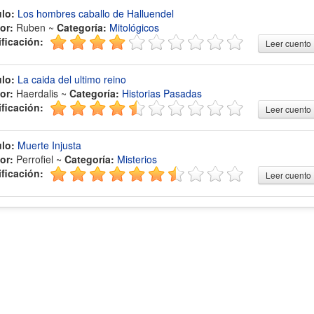
ulo:
Los hombres caballo de Halluendel
or:
Ruben ~
Categoría:
Mitológicos
ificación:
Leer cuento
ulo:
La caida del ultimo reino
or:
Haerdalis ~
Categoría:
Historias Pasadas
ificación:
Leer cuento
ulo:
Muerte Injusta
or:
Perrofiel ~
Categoría:
Misterios
ificación:
Leer cuento