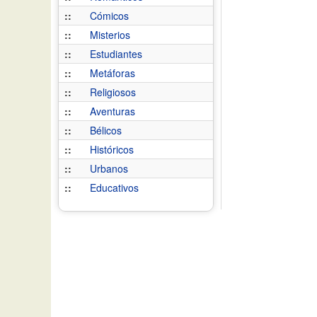
::
Cómicos
::
Misterios
::
Estudiantes
::
Metáforas
::
Religiosos
::
Aventuras
::
Bélicos
::
Históricos
::
Urbanos
::
Educativos