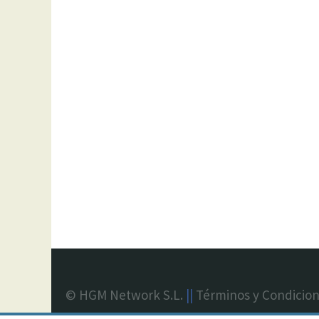
© HGM Network S.L.
||
Términos y Condicio