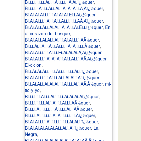
Bi.i.i.i.i.i.i.i.Ai.i.i.Ai.i.i.i.i.Ã‚Ai.ï¿½quer
,
Bi.i.i.i.i.Ai.i.i.Ai.i.Ai.i.Ai.Ai.Ai.i.Ã‚Aï¿½quer
,
Bi.Ai.Ai.Ai.i.i.i.i.Ai.Ai.Ai.Ei.i.Aï¿½quer
,
Bi.Ai.Ai.i.i.i.Ai.i.Ai.i.Ai.i.i.i.i.i.AÃ‚Aï¿½quer
,
Bi.Ai.Ai.i.Ai.i.Ai.Ai.i.Ai.Ai.i.Ai.Ei.i.ï¿½quer
,
En-
el-corazon-del-bosque
,
Bi.Ai.Ai.i.Ai.Ai.i.Ai.i.i.Ai.Ai.i.i.i.AÂ½quer
,
Bi.i.i.Ai.i.Ai.i.Ai.i.Ai.i.i.i.Ai.Ai.i.i.i.Â½quer
,
Bi.Ai.Ai.i.i.i.i.Ai.i.i.Ei.Ai.Ai.Ai.Ã‚Aï¿½quer
,
Bi.Ai.Ai.i.i.i.Ai.Ai.Ai.i.Ai.i.Ai.i.i.AÃ‚Aï¿½quer
,
El-ciclon
,
Bi.i.Ai.Ai.Ai.i.i.i.i.Ai.i.i.i.i.i.i.Ai.i.ï¿½quer
,
Bi.Ai.Ai.i.i.i.i.Ai.i.i.Ai.i.Ai.Ai.i.Ai.ï¿½quer
,
Bi.i.Ai.Ai.i.Ai.Ai.Ai.i.i.Ai.i.i.Ai.i.AÃ‚Â½quer
,
mi-
tio-y-yo
,
Bi.i.i.i.i.i.Ai.i.i.Ai.i.i.i.i.Ai.Ai.Ai.Aï¿½quer
,
Bi.i.i.i.i.i.i.i.Ai.i.Ai.i.i.Ai.i.i.AÂ½quer
,
Bi.i.i.i.Ai.i.i.i.i.i.i.Ai.i.i.i.Ai.i.AÂ½quer
,
Bi.i.i.i.Ai.i.i.i.i.i.Ai.Ai.i.i.i.i.i.i.Aï¿½quer
,
Bi.Ai.Ai.i.i.i.Ai.i.i.i.i.i.i.i.i.Ai.Ai.i.ï¿½quer
,
Bi.Ai.Ai.Ai.Ai.Ai.Ai.i.Ai.i.Ai.ï¿½quer
,
La
Negra
,
Bi.Ai.Ai.i.i.Ai.Ai.Ai.Ai.Ai.i.Ai.Ai.AÃ‚Â½quer
,