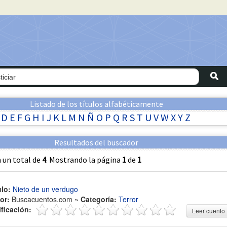
Listado de los títulos alfabéticamente
D
E
F
G
H
I
J
K
L
M
N
Ñ
O
P
Q
R
S
T
U
V
W
X
Y
Z
Resultados del buscador
 un total de
4
. Mostrando la página
1
de
1
ulo:
Nieto de un verdugo
or:
Buscacuentos.com ~
Categoría:
Terror
ificación:
Leer cuento