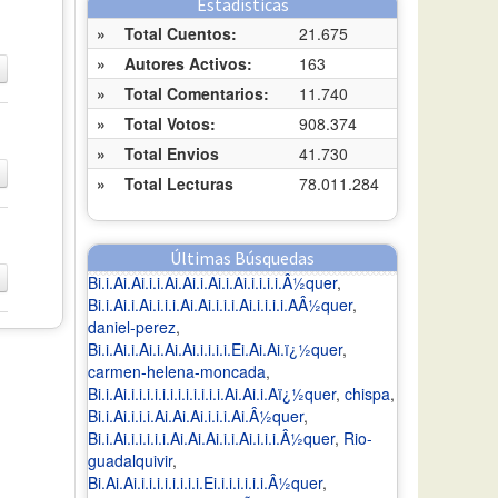
Estadísticas
»
Total Cuentos:
21.675
»
Autores Activos:
163
»
Total Comentarios:
11.740
»
Total Votos:
908.374
»
Total Envios
41.730
»
Total Lecturas
78.011.284
Últimas Búsquedas
Bi.i.Ai.Ai.i.i.Ai.Ai.i.Ai.i.Ai.i.i.i.i.Â½quer
,
Bi.i.Ai.i.Ai.i.i.i.Ai.Ai.i.i.i.Ai.i.i.i.i.AÂ½quer
,
daniel-perez
,
Bi.i.Ai.i.Ai.i.Ai.Ai.i.i.i.i.Ei.Ai.Ai.ï¿½quer
,
carmen-helena-moncada
,
Bi.i.Ai.i.i.i.i.i.i.i.i.i.i.i.i.Ai.Ai.i.Aï¿½quer
,
chispa
,
Bi.i.Ai.i.i.i.Ai.Ai.Ai.i.i.i.Ai.Â½quer
,
Bi.i.Ai.i.i.i.i.i.Ai.Ai.Ai.i.i.Ai.i.i.i.Â½quer
,
Rio-
guadalquivir
,
Bi.Ai.Ai.i.i.i.i.i.i.i.i.Ei.i.i.i.i.i.i.Â½quer
,