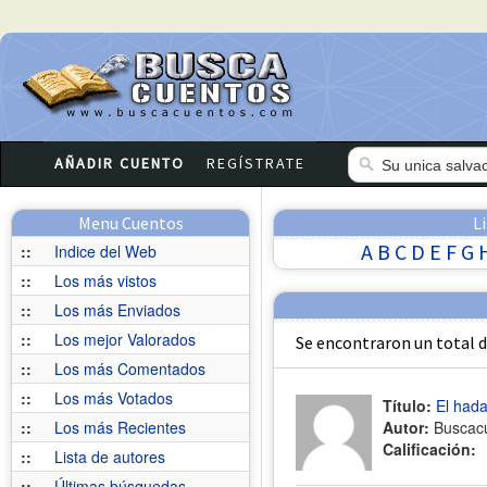
AÑADIR CUENTO
REGÍSTRATE
Menu Cuentos
L
A
B
C
D
E
F
G
::
Indice del Web
::
Los más vistos
::
Los más Enviados
::
Los mejor Valorados
Se encontraron un total 
::
Los más Comentados
::
Los más Votados
Título:
El hada
::
Los más Recientes
Autor:
Buscac
Calificación:
::
Lista de autores
::
Últimas búsquedas