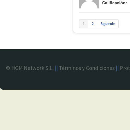
Calificación:
1
2
Siguiente
© HGM Network S.L.
||
Términos y Condiciones
||
Prot