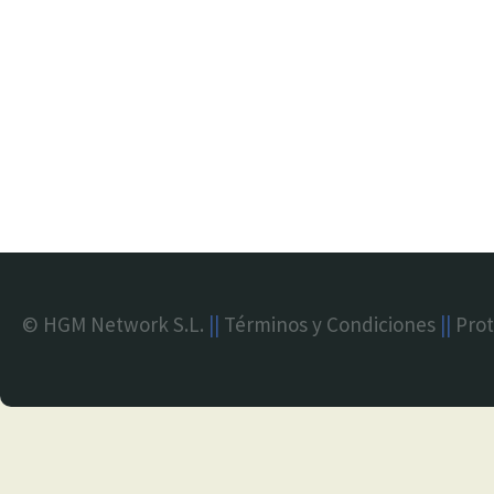
© HGM Network S.L.
||
Términos y Condiciones
||
Prot