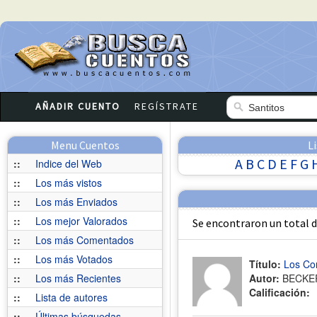
AÑADIR CUENTO
REGÍSTRATE
Menu Cuentos
L
A
B
C
D
E
F
G
::
Indice del Web
::
Los más vistos
::
Los más Enviados
::
Los mejor Valorados
Se encontraron un total 
::
Los más Comentados
::
Los más Votados
Título:
Los Co
::
Los más Recientes
Autor:
BECKE
Calificación:
::
Lista de autores
::
Últimas búsquedas