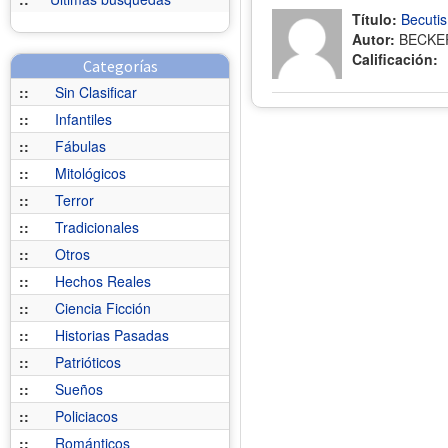
Título:
Becuti
Autor:
BECKE
Calificación:
Categorías
::
Sin Clasificar
::
Infantiles
::
Fábulas
::
Mitológicos
::
Terror
::
Tradicionales
::
Otros
::
Hechos Reales
::
Ciencia Ficción
::
Historias Pasadas
::
Patrióticos
::
Sueños
::
Policiacos
::
Románticos