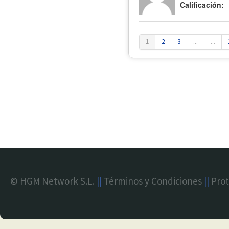
Calificación:
1
2
3
...
...
© HGM Network S.L.
||
Términos y Condiciones
||
Prot