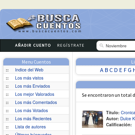
AÑADIR CUENTO
REGÍSTRATE
Menu Cuentos
L
A
B
C
D
E
F
G
::
Indice del Web
::
Los más vistos
::
Los más Enviados
::
Los mejor Valorados
Se encontraron un total 
::
Los más Comentados
::
Los más Votados
Título:
Cronic
::
Los más Recientes
Autor:
Dulce Kr
Calificación:
::
Lista de autores
::
Últimas búsquedas