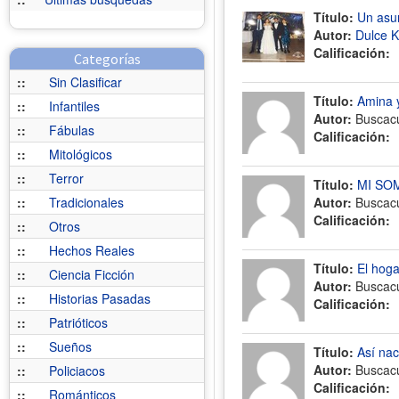
Título:
Un asun
Autor:
Dulce Kr
Calificación:
Categorías
::
Sin Clasificar
Título:
Amina 
::
Infantiles
Autor:
Buscac
::
Fábulas
Calificación:
::
Mitológicos
::
Terror
Título:
MI SO
::
Tradicionales
Autor:
Buscac
Calificación:
::
Otros
::
Hechos Reales
Título:
El hoga
::
Ciencia Ficción
Autor:
Buscac
::
Historias Pasadas
Calificación:
::
Patrióticos
::
Sueños
Título:
Así nac
Autor:
Buscac
::
Policiacos
Calificación:
::
Románticos