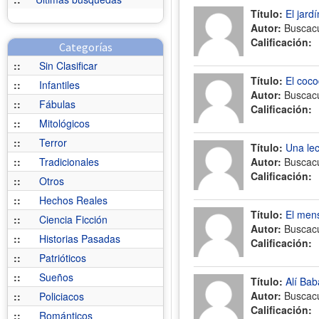
Título:
El jard
Autor:
Buscac
Calificación:
Categorías
::
Sin Clasificar
Título:
El coco
::
Infantiles
Autor:
Buscac
::
Fábulas
Calificación:
::
Mitológicos
::
Terror
Título:
Una lec
::
Tradicionales
Autor:
Buscac
Calificación:
::
Otros
::
Hechos Reales
Título:
El mens
::
Ciencia Ficción
Autor:
Buscac
::
Historias Pasadas
Calificación:
::
Patrióticos
::
Sueños
Título:
Alí Bab
Autor:
Buscac
::
Policiacos
Calificación:
::
Románticos