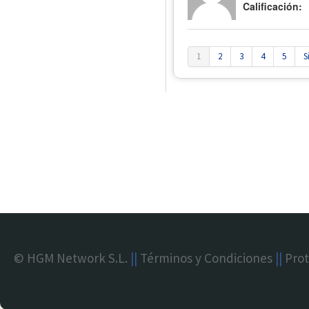
Calificación:
1
2
3
4
5
S
© HGM Network S.L.
||
Términos y Condiciones
||
Prot