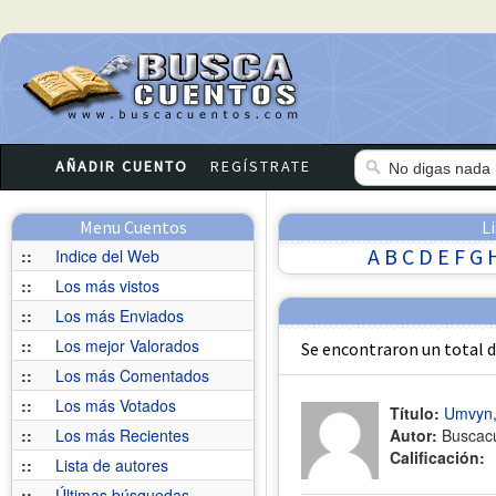
AÑADIR CUENTO
REGÍSTRATE
Menu Cuentos
L
A
B
C
D
E
F
G
::
Indice del Web
::
Los más vistos
::
Los más Enviados
::
Los mejor Valorados
Se encontraron un total 
::
Los más Comentados
::
Los más Votados
Título:
Umvyn,
::
Los más Recientes
Autor:
Buscac
Calificación:
::
Lista de autores
::
Últimas búsquedas