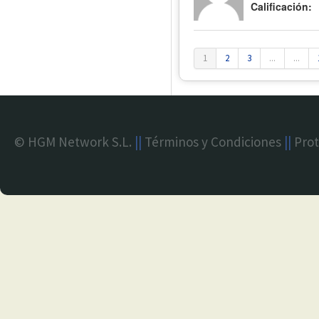
Calificación:
1
2
3
...
...
© HGM Network S.L.
||
Términos y Condiciones
||
Prot