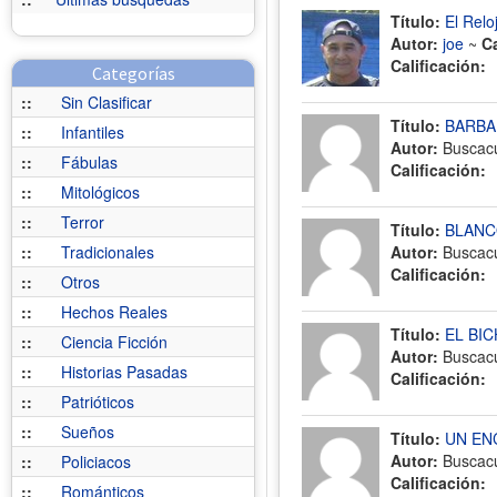
Título:
El Relo
Autor:
joe
~
C
Calificación:
Categorías
::
Sin Clasificar
Título:
BARBA
::
Infantiles
Autor:
Buscac
::
Fábulas
Calificación:
::
Mitológicos
::
Terror
Título:
BLANC
::
Tradicionales
Autor:
Buscac
Calificación:
::
Otros
::
Hechos Reales
Título:
EL BI
::
Ciencia Ficción
Autor:
Buscac
::
Historias Pasadas
Calificación:
::
Patrióticos
::
Sueños
Título:
UN EN
Autor:
Buscac
::
Policiacos
Calificación:
::
Románticos