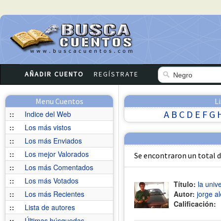
AÑADIR CUENTO
REGÍSTRATE
Menu Cuentos
L
A
B
C
D
E
F
G
::
Indice del Web
::
Los más vistos
::
Los más Enviados
::
Los mejor Valorados
Se encontraron un total 
::
Los más Comentados
::
Los más Votados
Título:
la univ
::
Los más Recientes
Autor:
jorge a
Calificación:
::
Lista de autores
::
Últimas búsquedas