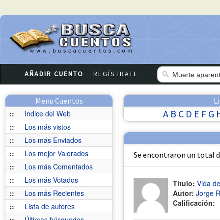
AÑADIR CUENTO
REGÍSTRATE
Menu Cuentos
L
A
B
C
D
E
F
G
::
Indice del Web
::
Los más vistos
::
Los más Enviados
::
Los mejor Valorados
Se encontraron un total 
::
Los más Comentados
::
Los más Votados
Título:
Vida de
::
Los más Recientes
Autor:
Jorge R
Calificación:
::
Lista de autores
::
Últimas búsquedas