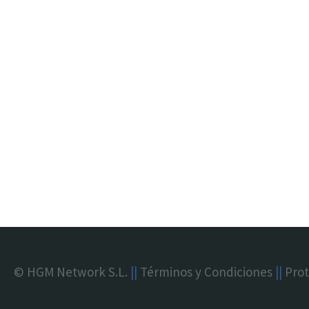
© HGM Network S.L.
||
Términos y Condiciones
||
Prot