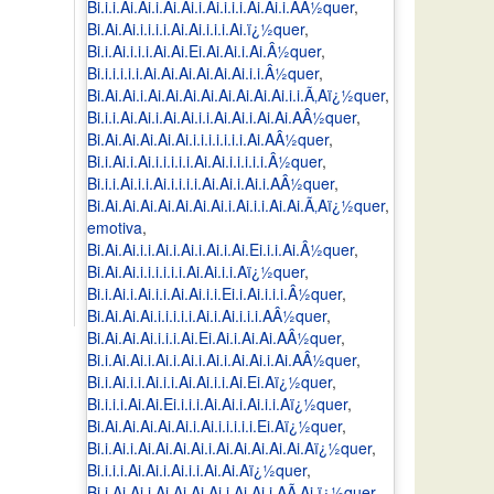
Bi.i.i.Ai.Ai.i.Ai.Ai.i.Ai.i.i.i.Ai.Ai.i.AÂ½quer
,
Bi.Ai.Ai.i.i.i.i.Ai.Ai.i.i.i.Ai.ï¿½quer
,
Bi.i.Ai.i.i.i.Ai.Ai.Ei.Ai.Ai.i.Ai.Â½quer
,
Bi.i.i.i.i.i.Ai.Ai.Ai.Ai.Ai.Ai.i.i.Â½quer
,
Bi.Ai.Ai.i.Ai.Ai.Ai.Ai.Ai.Ai.Ai.Ai.i.i.Ã‚Aï¿½quer
,
Bi.i.i.Ai.Ai.i.Ai.Ai.i.i.Ai.Ai.i.Ai.Ai.AÂ½quer
,
Bi.Ai.Ai.Ai.Ai.Ai.i.i.i.i.i.i.i.Ai.AÂ½quer
,
Bi.i.Ai.i.Ai.i.i.i.i.i.Ai.Ai.i.i.i.i.i.Â½quer
,
Bi.i.i.Ai.i.i.Ai.i.i.i.i.Ai.Ai.i.Ai.i.AÂ½quer
,
Bi.Ai.Ai.Ai.Ai.Ai.Ai.Ai.i.Ai.i.i.Ai.Ai.Ã‚Aï¿½quer
,
emotiva
,
Bi.Ai.Ai.i.i.Ai.i.Ai.i.Ai.i.Ai.Ei.i.i.Ai.Â½quer
,
Bi.Ai.Ai.i.i.i.i.i.i.Ai.Ai.i.i.Aï¿½quer
,
Bi.i.Ai.i.Ai.i.i.Ai.Ai.i.i.Ei.i.Ai.i.i.i.Â½quer
,
Bi.Ai.Ai.Ai.i.i.i.i.i.Ai.i.Ai.i.i.i.AÂ½quer
,
Bi.Ai.Ai.Ai.i.i.i.Ai.Ei.Ai.i.Ai.Ai.AÂ½quer
,
Bi.i.Ai.Ai.i.Ai.i.Ai.i.Ai.i.Ai.Ai.i.Ai.AÂ½quer
,
Bi.i.Ai.i.i.Ai.i.i.Ai.Ai.i.i.Ai.Ei.Aï¿½quer
,
Bi.i.i.i.Ai.Ai.Ei.i.i.i.Ai.Ai.i.Ai.i.i.Aï¿½quer
,
Bi.Ai.Ai.Ai.Ai.Ai.i.Ai.i.i.i.i.i.Ei.Aï¿½quer
,
Bi.i.Ai.i.Ai.Ai.Ai.Ai.i.Ai.Ai.Ai.Ai.Ai.Aï¿½quer
,
Bi.i.i.i.Ai.Ai.i.Ai.i.i.Ai.Ai.Aï¿½quer
,
Bi.i.Ai.Ai.i.Ai.Ai.Ai.Ai.i.Ai.Ai.i.AÃ‚Ai.ï¿½quer
,