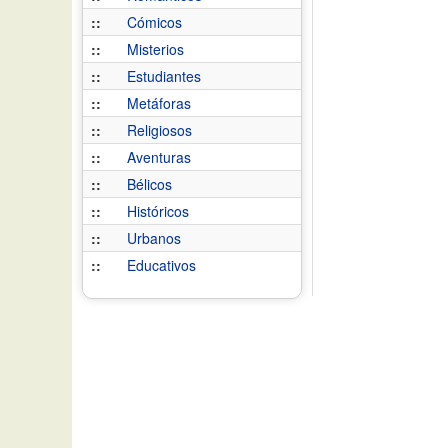
::
Cómicos
::
Misterios
::
Estudiantes
::
Metáforas
::
Religiosos
::
Aventuras
::
Bélicos
::
Históricos
::
Urbanos
::
Educativos