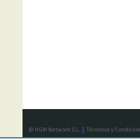
© HGM Network S.L.
||
Términos y Condicio