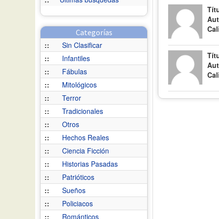
Tít
Aut
Cal
Categorías
::
Sin Clasificar
Tít
::
Infantiles
Aut
::
Fábulas
Cal
::
Mitológicos
::
Terror
::
Tradicionales
::
Otros
::
Hechos Reales
::
Ciencia Ficción
::
Historias Pasadas
::
Patrióticos
::
Sueños
::
Policiacos
::
Románticos