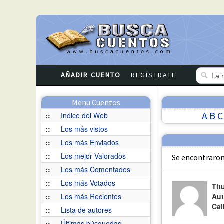
AÑADIR CUENTO
REGÍSTRATE
Menu Cuentos
A
B
C
::
Indice del Web
::
Los más vistos
::
Los más Enviados
::
Los mejor Valorados
Se encontraron
::
Los más Comentados
::
Los más Votados
Tít
::
Los más Recientes
Aut
Cal
::
Lista de autores
::
Últimas búsquedas