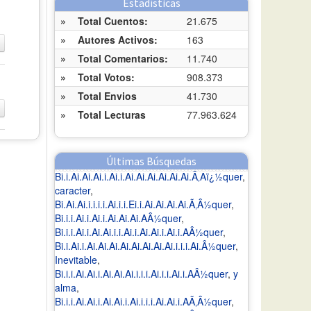
Estadísticas
»
Total Cuentos:
21.675
»
Autores Activos:
163
»
Total Comentarios:
11.740
»
Total Votos:
908.373
»
Total Envios
41.730
»
Total Lecturas
77.963.624
Últimas Búsquedas
Bi.i.Ai.Ai.Ai.i.Ai.i.Ai.Ai.Ai.Ai.Ai.Ai.Ã‚Aï¿½quer
,
caracter
,
Bi.Ai.Ai.i.i.i.i.Ai.i.i.Ei.i.Ai.Ai.Ai.Ai.Ã‚Â½quer
,
Bi.i.i.Ai.i.Ai.i.Ai.Ai.Ai.AÂ½quer
,
Bi.i.i.Ai.i.Ai.Ai.i.i.Ai.i.Ai.Ai.i.Ai.i.AÂ½quer
,
Bi.i.Ai.i.Ai.Ai.Ai.Ai.Ai.Ai.Ai.Ai.i.i.i.Ai.Â½quer
,
Inevitable
,
Bi.i.i.Ai.Ai.i.Ai.Ai.Ai.i.i.i.Ai.i.i.Ai.i.AÂ½quer
,
y
alma
,
Bi.i.i.Ai.Ai.i.Ai.Ai.i.Ai.i.i.i.Ai.Ai.i.AÃ‚Â½quer
,