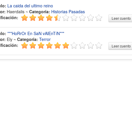
ulo:
La caida del ultimo reino
or:
Haerdalis ~
Categoría:
Historias Pasadas
ificación:
Leer cuento
ulo:
***HoRrOr En SaN vAlEnTíN***
or:
Ely ~
Categoría:
Terror
ificación:
Leer cuento