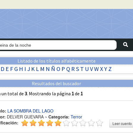
Listado de los títulos alfabéticamente
D
E
F
G
H
I
J
K
L
M
N
Ñ
O
P
Q
R
S
T
U
V
W
X
Y
Z
Resultados del buscador
 un total de
3
. Mostrando la página
1
de
1
ulo:
LA SOMBRA DEL LAGO
or:
DELVER GUEVARA ~
Categoría:
Terror
ificación:
Leer cuento