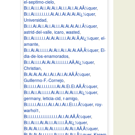
el-septimo-cielo
,
Bi.i.Ai.i.i.Ai.i.Ai.Ai.i.Ai.i.i.Ai.i.Ai.AÂ½quer
,
Bi.i.Ai.i.i.i.i.i.i.i.Ai.Ai.i.Ai.Ai.Ai.Aï¿½quer
,
Universidad
,
Bi.i.i.Ai.Ai.i.Ai.i.Ai.i.i.Ai.Ai.Ai.Ai.i.Â½quer
,
astrid-del-valle
,
icaro
,
wasted
,
Bi.i.Ai.i.i.i.i.i.Ai.Ai.Ai.i.i.i.Ai.Ai.Ã‚Aï¿½quer
,
el-
amante
,
Bi.i.Ai.Ai.i.i.i.i.Ai.Ai.i.Ai.i.Ai.Ai.AÃ‚Â½quer
,
El-
dia-de-los-enamorados
,
Bi.i.Ai.i.i.i.Ai.Ai.Ai.i.i.i.i.i.i.AÃ‚Aï¿½quer
,
Christian
,
Bi.Ai.Ai.Ai.Ai.i.Ai.i.Ai.i.Ai.AÃ‚Â½quer
,
Guillermo-F.-Cornejo
,
Bi.i.i.i.i.Ai.i.i.i.i.i.i.i.Ai.Ai.Ei.Ei.AÃ‚Â½quer
,
Bi.i.Ai.i.Ai.i.i.i.i.Ai.Ai.i.i.Ai.Ai.i.i.Aï¿½quer
,
germany
,
leticia-cid
,
r-amigo
,
Bi.i.i.i.i.Ai.i.i.i.Ai.i.Ai.i.Ai.i.Ei.i.i.Â½quer
,
roy-
warhol1
,
Bi.i.i.i.i.i.i.i.i.i.i.i.i.i.i.Ai.i.Ai.AÃ‚Â½quer
,
Bi.i.Ai.i.i.Ai.Ai.i.i.Ai.i.i.i.Ã‚Aï¿½quer
,
Bi.Ai.Ai.i.i.i.Ai.Ai.i.i.i.i.i.Ai.Ai.i.AÃ‚Â½quer
,
Bi.Ai.Ai.Ai.i.i.i.i.i.Ai.i.i.i.Ai.Ai.i.Â½quer
,
Karem
,