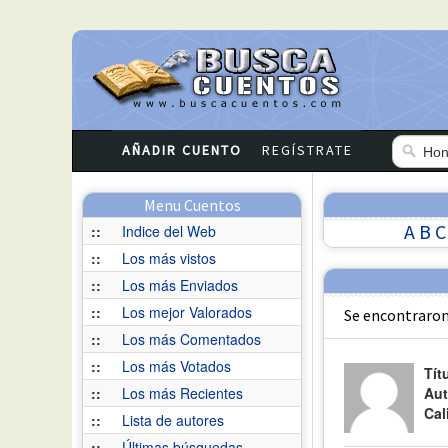
AÑADIR CUENTO
REGÍSTRATE
Menu Cuentos
A
B
C
::
Indice del Web
::
Los más vistos
::
Los más Enviados
::
Los mejor Valorados
Se encontraron
::
Los más Comentados
::
Los más Votados
Tít
::
Los más Recientes
Aut
Cal
::
Lista de autores
::
Últimas búsquedas