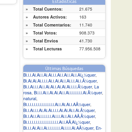
Estadísticas
»
Total Cuentos:
21.675
»
Autores Activos:
163
»
Total Comentarios:
11.740
»
Total Votos:
908.373
»
Total Envios
41.730
»
Total Lecturas
77.956.508
Últimas Búsquedas
Bi.i.i.Ai.Ai.i.Ai.Ai.i.i.Ai.i.Ai.i.Ai.i.Aï¿½quer
,
Bi.Ai.Ai.Ai.i.i.i.Ai.i.Ai.Ai.i.Ai.i.i.Ai.i.Â½quer
,
Bi.i.Ai.i.i.Ai.i.Ai.Ai.i.Ai.Ai.Ai.i.i.i.Â½quer
,
La
rosa
,
Bi.i.i.Ai.i.Ai.Ai.Ai.i.Ai.i.i.i.i.i.i.Ai.Â½quer
,
natural
,
Bi.i.i.i.i.i.i.i.i.i.i.i.i.i.Ai.i.Ai.Ai.i.AÂ½quer
,
Bi.i.Ai.i.i.Ai.Ai.Ai.i.i.i.Ai.Ai.Ai.i.Ai.Â½quer
,
Bi.i.Ai.i.Ai.i.i.i.i.i.Ai.i.i.Ai.i.Ai.i.AÃ‚Â½quer
,
Bi.i.i.i.i.i.i.i.i.i.i.i.i.i.i.i.Ai.i.AÃ‚Aï¿½quer
,
Bi.i.i.Ai.Ai.i.Ai.i.i.i.i.i.i.Ai.i.i.i.Ai.AÂ½quer
,
En-