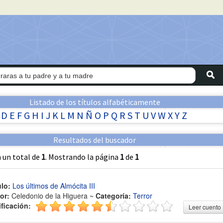
Listado de los títulos alfabéticamente
D
E
F
G
H
I
J
K
L
M
N
Ñ
O
P
Q
R
S
T
U
V
W
X
Y
Z
Resultados del buscador
 un total de
1
. Mostrando la página
1
de
1
ulo:
Los últimos de Almócita III
or:
Celedonio de la Higuera ~
Categoría:
Terror
ificación:
Leer cuento