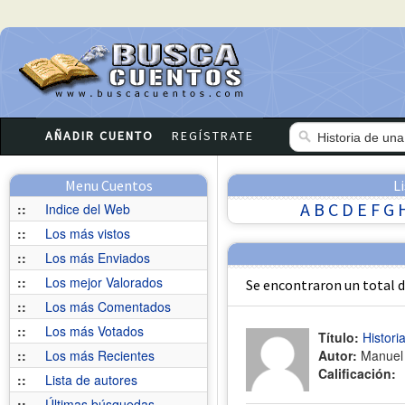
AÑADIR CUENTO
REGÍSTRATE
Menu Cuentos
L
A
B
C
D
E
F
G
::
Indice del Web
::
Los más vistos
::
Los más Enviados
::
Los mejor Valorados
Se encontraron un total 
::
Los más Comentados
::
Los más Votados
Título:
Histori
::
Los más Recientes
Autor:
Manuel 
Calificación:
::
Lista de autores
::
Últimas búsquedas