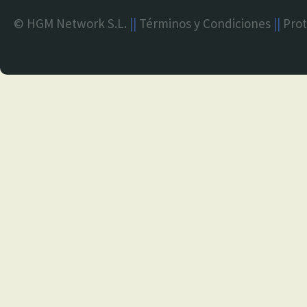
© HGM Network S.L.
||
Términos y Condiciones
||
Prot