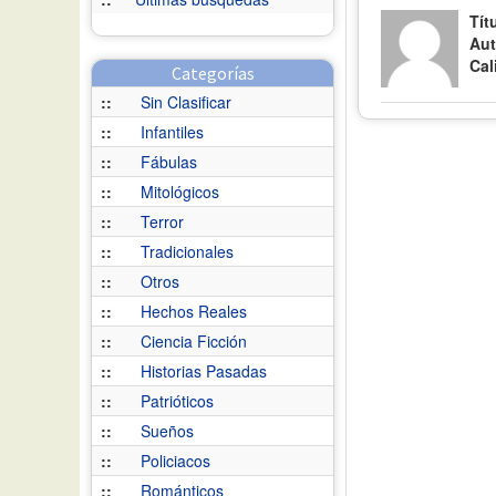
Tít
Aut
Cal
Categorías
::
Sin Clasificar
::
Infantiles
::
Fábulas
::
Mitológicos
::
Terror
::
Tradicionales
::
Otros
::
Hechos Reales
::
Ciencia Ficción
::
Historias Pasadas
::
Patrióticos
::
Sueños
::
Policiacos
::
Románticos