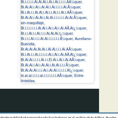
Bi.i.i.i.i.i.Ai.Ai.Ai.i.Ai.i.Ai.i.i.i.i.AÂ½quer
,
Bi.Ai.Ai.i.Ai.i.Ai.Ai.i.Ai.i.i.i.i.Ai.Â½quer
,
Bi.i.Ai.i.i.Ai.Ai.i.Ai.i.i.Ai.i.i.Ai.i.AÂ½quer
,
Bi.Ai.Ai.i.Ai.Ai.i.Ai.Ai.i.i.i.i.i.i.Ai.Ai.Â½quer
,
sin-maquillaje
,
Bi.i.i.i.i.i.i.i.Ai.Ai.i.Ai.i.Ai.i.Ai.AÃ‚Aï¿½quer
,
Bi.i.i.Ai.i.i.Ai.i.i.i.Ai.Ai.Ai.ï¿½quer
,
Bi.i.i.i.Ai.i.i.i.Ai.Ai.i.i.i.i.i.i.Â½quer
,
Aureliano-
Buendia
,
Bi.Ai.Ai.Ai.Ai.Ai.i.Ai.Ai.i.i.i.Ai.AÂ½quer
,
Bi.i.Ai.i.i.Ai.i.i.i.i.i.Ai.i.Ai.i.Ai.AÃ‚Aï¿½quer
,
Bi.Ai.Ai.i.i.i.i.Ai.i.i.Ei.Ai.i.Ai.i.Ai.AÂ½quer
,
Bi.Ai.Ai.i.Ai.i.Ai.Ai.i.Ai.Ai.i.i.i.Â½quer
,
Bi.Ai.Ai.Ai.i.i.i.Ai.i.Ai.Ai.i.i.i.i.i.Aï¿½quer
,
bi.ai.ai.i.i.i.i.ai.i.i.i.i.i.i.i.AÂ½quer
,
Entre-
tinieblas
,
strarte publicidad personalizada basándonos en el análisis de tu tráfico. Puedes