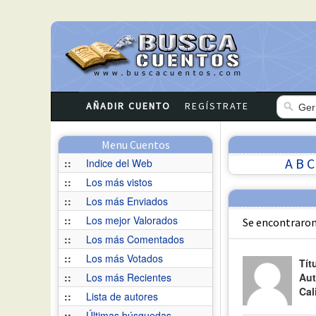
AÑADIR CUENTO
REGÍSTRATE
Menu Cuentos
A
B
C
::
Indice del Web
::
Los más vistos
::
Los más Enviados
::
Los mejor Valorados
Se encontraron
::
Los más Comentados
::
Los más Votados
Tít
::
Los más Recientes
Aut
Cal
::
Lista de autores
::
Últimas búsquedas