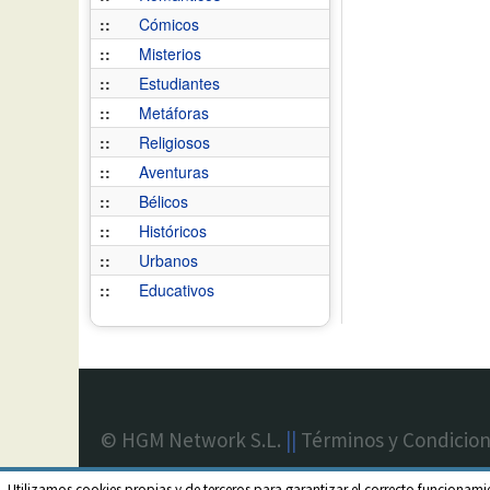
::
Cómicos
::
Misterios
::
Estudiantes
::
Metáforas
::
Religiosos
::
Aventuras
::
Bélicos
::
Históricos
::
Urbanos
::
Educativos
© HGM Network S.L.
||
Términos y Condicio
Utilizamos cookies propias y de terceros para garantizar el correcto funcionami