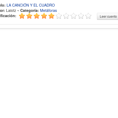
ulo:
LA CANCIÓN Y EL CUADRO
or:
Laiotz ~
Categoría:
Metáforas
ificación:
Leer cuento