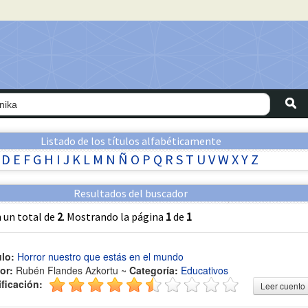
Listado de los títulos alfabéticamente
D
E
F
G
H
I
J
K
L
M
N
Ñ
O
P
Q
R
S
T
U
V
W
X
Y
Z
Resultados del buscador
 un total de
2
. Mostrando la página
1
de
1
ulo:
Horror nuestro que estás en el mundo
or:
Rubén Flandes Azkortu ~
Categoría:
Educativos
ificación:
Leer cuento