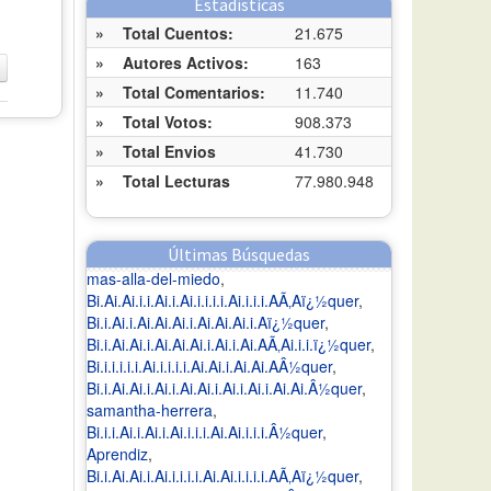
Estadísticas
»
Total Cuentos:
21.675
»
Autores Activos:
163
»
Total Comentarios:
11.740
»
Total Votos:
908.373
»
Total Envios
41.730
»
Total Lecturas
77.980.948
Últimas Búsquedas
mas-alla-del-miedo
,
Bi.Ai.Ai.i.i.Ai.i.Ai.i.i.i.i.Ai.i.i.i.AÃ‚Aï¿½quer
,
Bi.i.Ai.i.Ai.Ai.Ai.i.Ai.Ai.Ai.i.Aï¿½quer
,
Bi.i.Ai.Ai.i.Ai.Ai.Ai.i.Ai.i.Ai.AÃ‚Ai.i.i.ï¿½quer
,
Bi.i.i.i.i.i.Ai.i.i.i.i.Ai.Ai.i.Ai.Ai.AÂ½quer
,
Bi.i.Ai.Ai.i.Ai.i.Ai.Ai.i.Ai.i.Ai.i.Ai.Ai.Â½quer
,
samantha-herrera
,
Bi.i.i.Ai.i.Ai.i.Ai.i.i.i.Ai.Ai.i.i.i.Â½quer
,
Aprendiz
,
Bi.i.Ai.Ai.i.Ai.i.i.i.i.Ai.Ai.i.i.i.i.AÃ‚Aï¿½quer
,