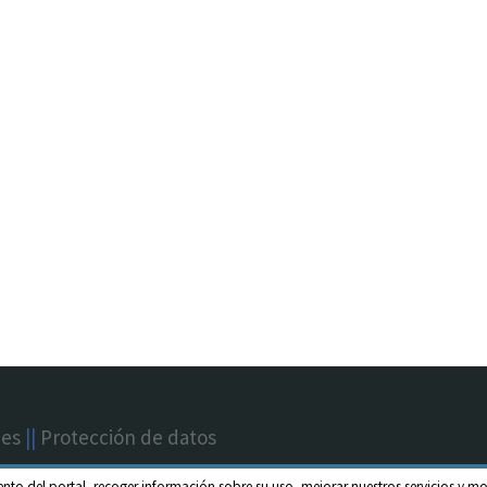
nes
||
Protección de datos
ento del portal, recoger información sobre su uso, mejorar nuestros servicios y mo