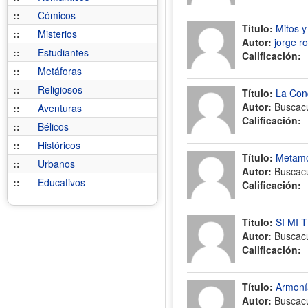
::
Cómicos
Título:
Mitos y
::
Misterios
Autor:
jorge r
::
Estudiantes
Calificación:
::
Metáforas
::
Religiosos
Título:
La Conq
Autor:
Buscac
::
Aventuras
Calificación:
::
Bélicos
::
Históricos
Título:
Metamo
::
Urbanos
Autor:
Buscac
::
Educativos
Calificación:
Título:
SI MI
Autor:
Buscac
Calificación:
Título:
Armoní
Autor:
Buscac