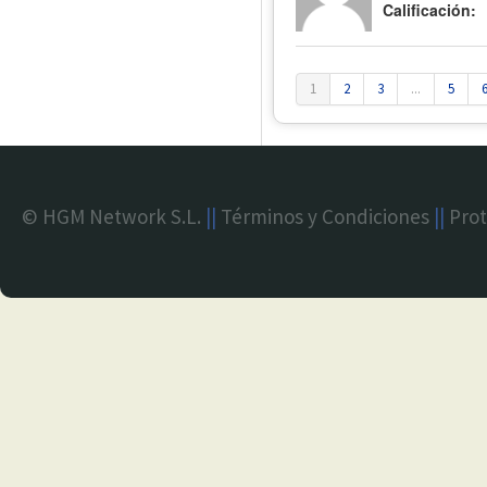
Calificación:
1
2
3
...
5
© HGM Network S.L.
||
Términos y Condiciones
||
Prot