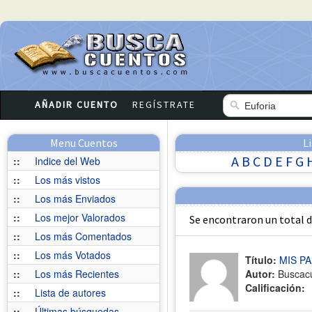
AÑADIR CUENTO
REGÍSTRATE
Menu Cuentos
L
A
B
C
D
E
F
G
::
Indice del Web
::
Los más vistos
::
Los más Enviados
::
Los mejor Valorados
Se encontraron un total 
::
Los más Comentados
::
Los más Votados
Título:
MIS P
::
Los más Recientes
Autor:
Buscac
Calificación:
::
Lista de autores
::
Últimas búsquedas