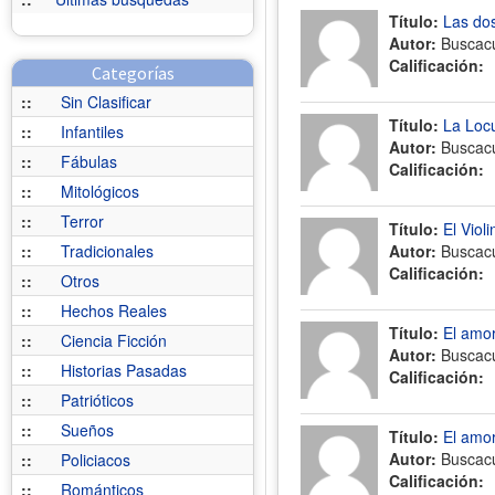
Título:
Las do
Autor:
Buscac
Calificación:
Categorías
::
Sin Clasificar
Título:
La Loc
::
Infantiles
Autor:
Buscac
::
Fábulas
Calificación:
::
Mitológicos
::
Terror
Título:
El Violi
::
Tradicionales
Autor:
Buscac
Calificación:
::
Otros
::
Hechos Reales
Título:
El amor
::
Ciencia Ficción
Autor:
Buscac
::
Historias Pasadas
Calificación:
::
Patrióticos
::
Sueños
Título:
El amor
Autor:
Buscac
::
Policiacos
Calificación:
::
Románticos