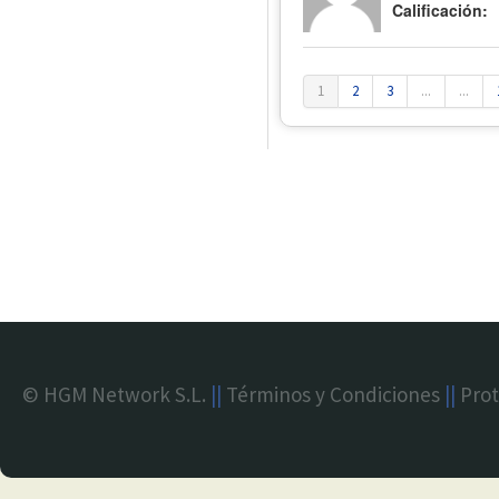
Calificación:
1
2
3
...
...
© HGM Network S.L.
||
Términos y Condiciones
||
Prot