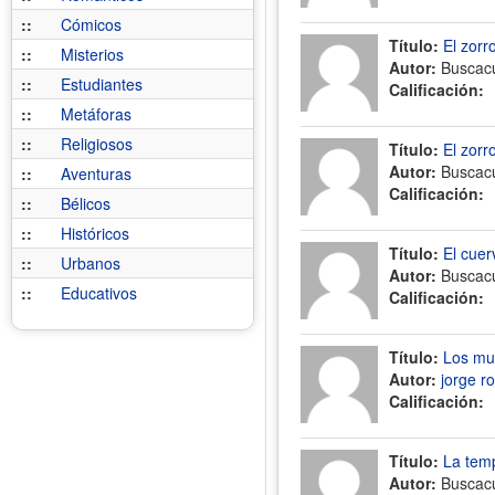
::
Cómicos
Título:
El zorr
::
Misterios
Autor:
Buscac
::
Estudiantes
Calificación:
::
Metáforas
::
Religiosos
Título:
El zorro
Autor:
Buscac
::
Aventuras
Calificación:
::
Bélicos
::
Históricos
Título:
El cuer
::
Urbanos
Autor:
Buscac
::
Educativos
Calificación:
Título:
Los mu
Autor:
jorge r
Calificación:
Título:
La temp
Autor:
Buscac