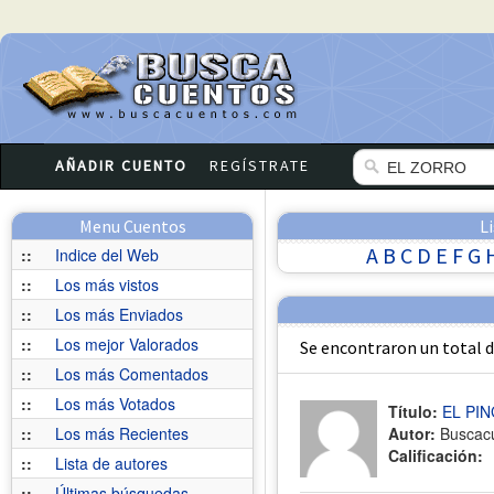
AÑADIR CUENTO
REGÍSTRATE
Menu Cuentos
L
A
B
C
D
E
F
G
::
Indice del Web
::
Los más vistos
::
Los más Enviados
::
Los mejor Valorados
Se encontraron un total 
::
Los más Comentados
::
Los más Votados
Título:
EL PI
::
Los más Recientes
Autor:
Buscac
Calificación:
::
Lista de autores
::
Últimas búsquedas