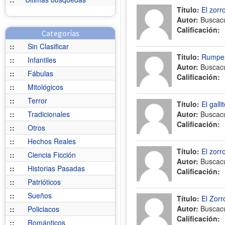
Título:
El zorr
Autor:
Buscac
Calificación:
Categorías
::
Sin Clasificar
Título:
Rumpels
::
Infantiles
Autor:
Buscac
::
Fábulas
Calificación:
::
Mitológicos
::
Terror
Título:
El galli
::
Tradicionales
Autor:
Buscac
Calificación:
::
Otros
::
Hechos Reales
Título:
El zorr
::
Ciencia Ficción
Autor:
Buscac
::
Historias Pasadas
Calificación:
::
Patrióticos
::
Sueños
Título:
El Zorr
Autor:
Buscac
::
Policiacos
Calificación:
::
Románticos