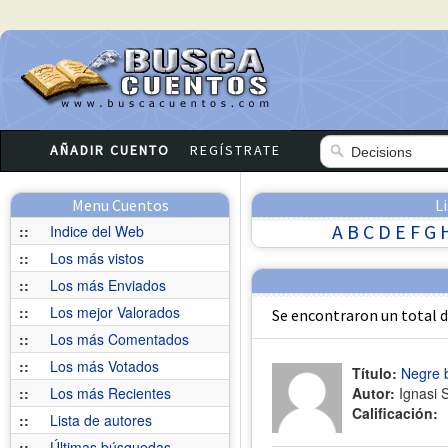
AÑADIR CUENTO
REGÍSTRATE
Menu Cuentos
L
A
B
C
D
E
F
G
::
Indice del Web
::
Los más vistos
::
Los más Enviados
::
Los mejor Valorados
Se encontraron un total 
::
Los más Comentados
::
Los más Votados
Título:
Negre b
::
Los más Recientes
Autor:
Ignasi 
Calificación:
::
Lista de autores
::
Últimas búsquedas