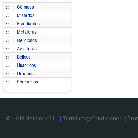
::
Cómicos
::
Misterios
::
Estudiantes
::
Metáforas
::
Religiosos
::
Aventuras
::
Bélicos
::
Históricos
::
Urbanos
::
Educativos
© HGM Network S.L.
||
Términos y Condiciones
||
Prot