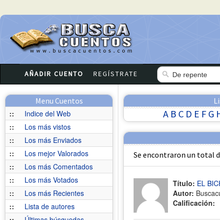
AÑADIR CUENTO
REGÍSTRATE
Menu Cuentos
L
A
B
C
D
E
F
G
::
Indice del Web
::
Los más vistos
::
Los más Enviados
::
Los mejor Valorados
Se encontraron un total 
::
Los más Comentados
::
Los más Votados
Título:
EL BI
::
Los más Recientes
Autor:
Buscac
Calificación:
::
Lista de autores
::
Últimas búsquedas