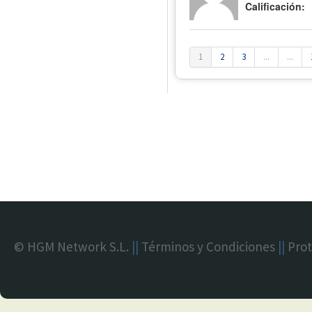
Calificación:
1
2
3
...
...
© HGM Network S.L.
||
Términos y Condiciones
||
Prot