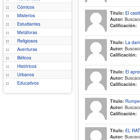
::
Cómicos
Título:
El cast
::
Misterios
Autor:
Buscac
::
Estudiantes
Calificación:
::
Metáforas
::
Religiosos
Título:
La dam
Autor:
Buscac
::
Aventuras
Calificación:
::
Bélicos
::
Históricos
Título:
El apr
::
Urbanos
Autor:
Buscac
::
Educativos
Calificación:
Título:
Rumpels
Autor:
Buscac
Calificación:
Título:
EL RA
Autor:
Buscac