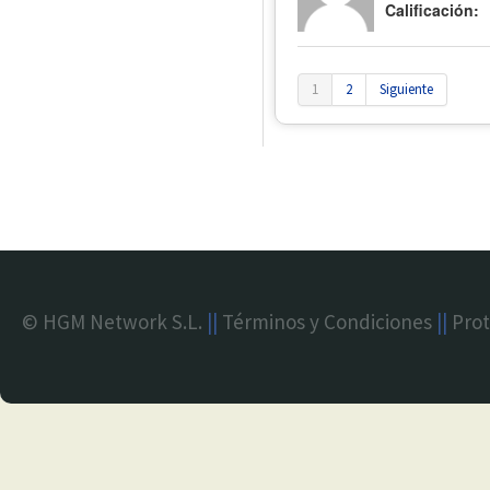
Calificación:
1
2
Siguiente
© HGM Network S.L.
||
Términos y Condiciones
||
Prot