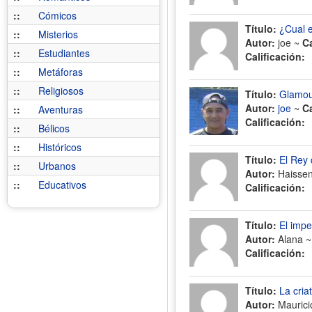
::
Cómicos
Título:
¿Cual e
::
Misterios
Autor:
joe ~
C
::
Estudiantes
Calificación:
::
Metáforas
::
Religiosos
Título:
Glamo
Autor:
joe
~
C
::
Aventuras
Calificación:
::
Bélicos
::
Históricos
Título:
El Rey
::
Urbanos
Autor:
Haisse
::
Educativos
Calificación:
Título:
El impe
Autor:
Alana 
Calificación:
Título:
La cria
Autor:
Maurici