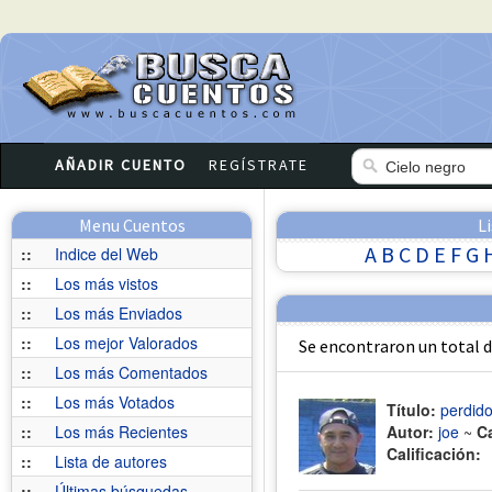
AÑADIR CUENTO
REGÍSTRATE
Menu Cuentos
L
A
B
C
D
E
F
G
::
Indice del Web
::
Los más vistos
::
Los más Enviados
::
Los mejor Valorados
Se encontraron un total 
::
Los más Comentados
::
Los más Votados
Título:
perdido
::
Los más Recientes
Autor:
joe
~
C
Calificación:
::
Lista de autores
::
Últimas búsquedas