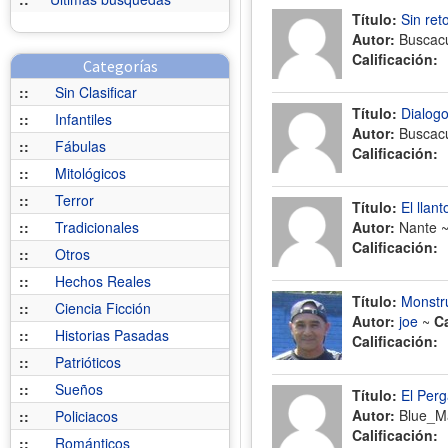
Título:
Sin ret
Autor:
Buscac
Calificación:
Categorías
::
Sin Clasificar
Título:
Dialogo
::
Infantiles
Autor:
Buscac
::
Fábulas
Calificación:
::
Mitológicos
::
Terror
Título:
El llant
::
Tradicionales
Autor:
Nante 
Calificación:
::
Otros
::
Hechos Reales
Título:
Monstr
::
Ciencia Ficción
Autor:
joe
~
C
::
Historias Pasadas
Calificación:
::
Patrióticos
::
Sueños
Título:
El Per
Autor:
Blue_M
::
Policiacos
Calificación:
::
Románticos