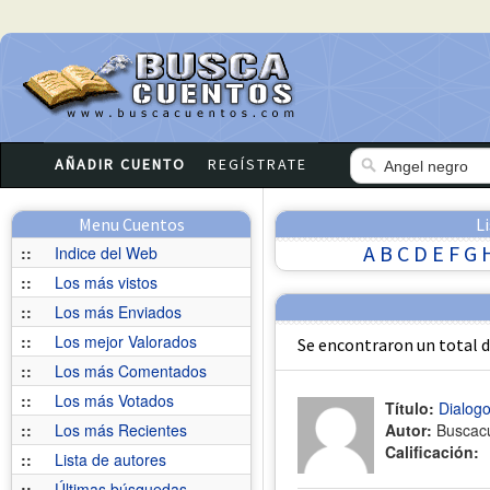
AÑADIR CUENTO
REGÍSTRATE
Menu Cuentos
L
A
B
C
D
E
F
G
::
Indice del Web
::
Los más vistos
::
Los más Enviados
::
Los mejor Valorados
Se encontraron un total 
::
Los más Comentados
::
Los más Votados
Título:
Dialogo
::
Los más Recientes
Autor:
Buscac
Calificación:
::
Lista de autores
::
Últimas búsquedas