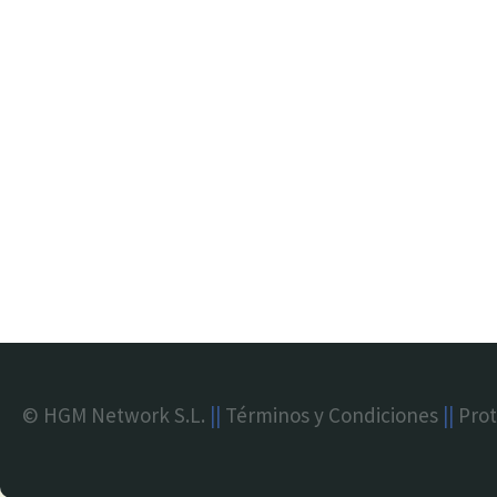
© HGM Network S.L.
||
Términos y Condiciones
||
Prot