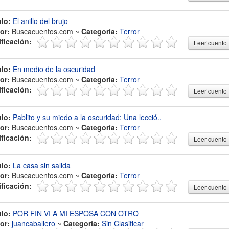
ulo:
El anillo del brujo
or:
Buscacuentos.com ~
Categoría:
Terror
ificación:
Leer cuento
ulo:
En medio de la oscuridad
or:
Buscacuentos.com ~
Categoría:
Terror
ificación:
Leer cuento
ulo:
Pablito y su miedo a la oscuridad: Una lecció..
or:
Buscacuentos.com ~
Categoría:
Terror
ificación:
Leer cuento
ulo:
La casa sin salida
or:
Buscacuentos.com ~
Categoría:
Terror
ificación:
Leer cuento
ulo:
POR FIN VI A MI ESPOSA CON OTRO
or:
juancaballero
~
Categoría:
Sin Clasificar