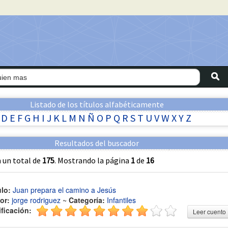
Listado de los títulos alfabéticamente
D
E
F
G
H
I
J
K
L
M
N
Ñ
O
P
Q
R
S
T
U
V
W
X
Y
Z
Resultados del buscador
 un total de
175
. Mostrando la página
1
de
16
ulo:
Juan prepara el camino a Jesús
or:
jorge rodriguez
~
Categoría:
Infantiles
ificación:
Leer cuento