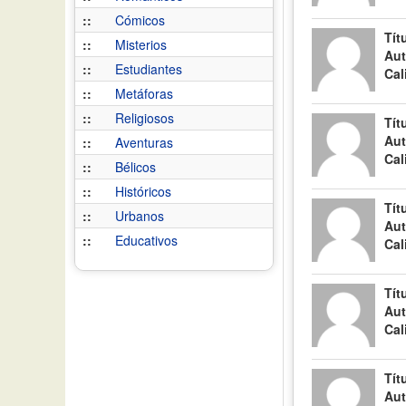
::
Cómicos
Tít
::
Misterios
Aut
::
Estudiantes
Cal
::
Metáforas
::
Religiosos
Tít
Aut
::
Aventuras
Cal
::
Bélicos
::
Históricos
Tít
::
Urbanos
Aut
::
Educativos
Cal
Tít
Aut
Cal
Tít
Aut