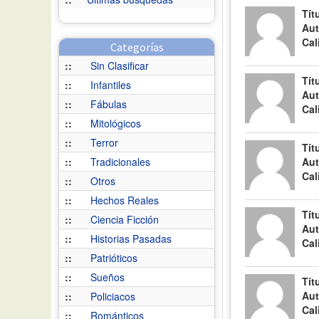
Tít
Aut
Cal
Categorías
::
Sin Clasificar
Tít
::
Infantiles
Aut
::
Fábulas
Cal
::
Mitológicos
::
Terror
Tít
::
Tradicionales
Aut
Cal
::
Otros
::
Hechos Reales
Tít
::
Ciencia Ficción
Aut
::
Historias Pasadas
Cal
::
Patrióticos
::
Sueños
Tít
Aut
::
Policiacos
Cal
::
Románticos