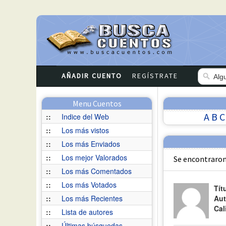
AÑADIR CUENTO
REGÍSTRATE
Menu Cuentos
A
B
C
::
Indice del Web
::
Los más vistos
::
Los más Enviados
::
Los mejor Valorados
Se encontraron
::
Los más Comentados
::
Los más Votados
Tít
::
Los más Recientes
Aut
Cal
::
Lista de autores
::
Últimas búsquedas