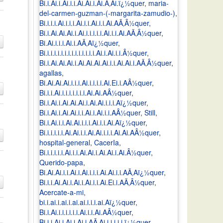
Bi.i.Ai.i.Ai.i.i.Ai.Ai.i.Ai.Ã‚Ai.ï¿½quer
,
maria-
del-carmen-guzman-(-margarita-zamudio-)
,
Bi.i.i.i.Ai.i.i.i.Ai.i.i.Ai.i.i.Ai.AÃ‚Â½quer
,
Bi.i.Ai.Ai.Ai.i.Ai.i.i.i.i.i.Ai.i.i.Ai.AÃ‚Â½quer
,
Bi.Ai.i.i.i.Ai.i.AÃ‚Aï¿½quer
,
Bi.i.i.i.i.i.i.i.i.i.i.i.i.i.i.Ai.i.Ai.i.i.Â½quer
,
Bi.i.Ai.Ai.Ai.i.Ai.Ai.Ai.Ai.i.i.Ai.Ai.i.AÃ‚Â½quer
,
agallas
,
Bi.Ai.Ai.Ai.i.i.i.Ai.i.i.i.i.Ai.Ei.i.AÂ½quer
,
Bi.i.i.Ai.i.i.i.i.i.i.i.Ai.Ai.AÂ½quer
,
Bi.i.Ai.i.Ai.Ai.Ai.i.Ai.Ai.i.i.i.Aï¿½quer
,
Bi.i.Ai.i.Ai.Ai.i.i.Ai.i.Ai.i.i.AÂ½quer
,
Still
,
Bi.i.Ai.i.i.Ai.Ai.i.i.i.Ai.i.i.Ai.Aï¿½quer
,
Bi.i.i.i.i.i.Ai.Ai.i.i.Ai.Ai.i.i.i.Ai.Ai.AÂ½quer
,
hospital-general
,
CacerIa
,
Bi.i.i.i.i.i.Ai.i.i.Ai.Ai.i.Ai.Ai.i.Ai.Â½quer
,
Querido-papa
,
Bi.Ai.Ai.i.i.Ai.i.Ai.i.i.i.Ai.Ai.i.i.AÃ‚Aï¿½quer
,
Bi.i.i.Ai.Ai.i.Ai.i.Ai.i.i.Ai.Ei.i.AÃ‚Â½quer
,
Acercate-a-mi
,
bi.i.ai.i.ai.i.ai.ai.i.i.i.ai.Aï¿½quer
,
Bi.i.Ai.i.i.i.i.i.i.Ai.i.i.Ai.AÂ½quer
,
Bi.i.i.Ai.i.Ai.i.Ai.i.AÃ‚Ai.i.i.i.i.i.ï¿½quer
,