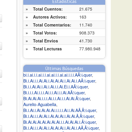
Estadísticas
»
Total Cuentos:
21.675
»
Autores Activos:
163
»
Total Comentarios:
11.740
»
Total Votos:
908.373
»
Total Envios
41.730
»
Total Lecturas
77.980.948
Últimas Búsquedas
bi.i.ai.i.i.ai.i.i.ai.ai.i.i.ai.ai.i.i.i.AÂ½quer
,
Bi.i.Ai.i.i.Ai.Ai.i.Ai.Ai.Ai.i.Ai.Ai.i.AÂ½quer
,
Bi.i.i.Ai.Ai.i.Ai.i.Ai.i.i.Ai.Ei.i.AÂ½quer
,
Bi.i.i.i.Ai.i.i.i.Ai.i.i.Ai.i.i.Ai.AÂ½quer
,
Bi.Ai.Ai.Ai.i.i.i.Ai.i.i.Ai.i.i.Ai.Ai.Â½quer
,
Aurelio-Aguabella
,
Bi.i.Ai.i.Ai.Ai.Ai.Ai.i.i.i.i.Ai.i.Ai.AÃ‚Â½quer
,
Bi.i.Ai.i.i.Ai.Ai.i.Ai.Ai.Ai.i.Ai.Ai.Ã‚Â½quer
,
Bi.Ai.Ai.Ai.Ai.Ai.Ai.Ai.i.i.Ai.Ai.Ai.i.Â½quer
,
Bi.i.Ai.i.i.Ai.Ai.i.Ai.Ai.Ai.i.Ai.Ai.i.AÃ‚Â½quer
,