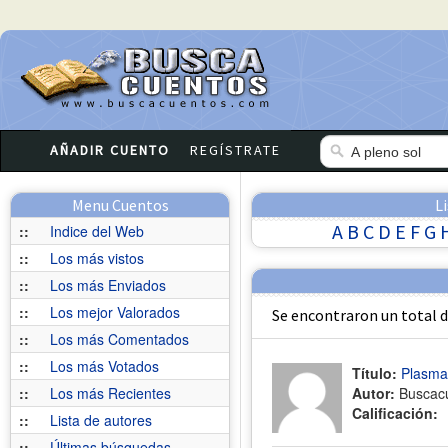
AÑADIR CUENTO
REGÍSTRATE
Menu Cuentos
L
A
B
C
D
E
F
G
::
Indice del Web
::
Los más vistos
::
Los más Enviados
::
Los mejor Valorados
Se encontraron un total 
::
Los más Comentados
::
Los más Votados
Título:
Plasma
::
Los más Recientes
Autor:
Buscac
Calificación:
::
Lista de autores
::
Últimas búsquedas