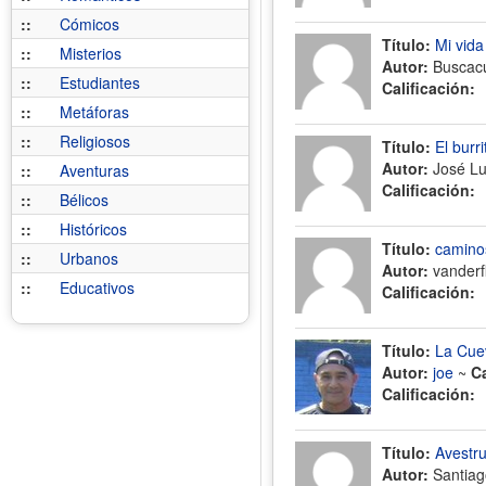
::
Cómicos
Título:
Mi vida
::
Misterios
Autor:
Buscac
::
Estudiantes
Calificación:
::
Metáforas
::
Religiosos
Título:
El burr
Autor:
José Lu
::
Aventuras
Calificación:
::
Bélicos
::
Históricos
Título:
camino
::
Urbanos
Autor:
vanderf
::
Educativos
Calificación:
Título:
La Cue
Autor:
joe
~
C
Calificación:
Título:
Avestr
Autor:
Santiag