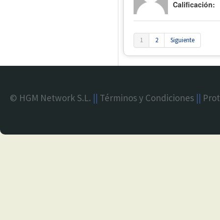
Calificación:
1
2
Siguiente
© HGM Network S.L.
||
Términos y Condiciones
||
Prot